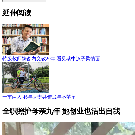
延伸阅读
特级教师铁窗内义教20年 看见狱中汉子柔情面
一车两人 46年夫妻共骑12年不落单
全职照护母亲九年 她创业也活出自我