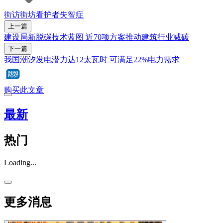
街访街坊
看护者
失智症
上一篇
建设局新脱碳技术蓝图 近70项方案推动建筑行业减碳
下一篇
我国潮汐发电潜力达12太瓦时 可满足22%电力需求
购买此文章
最新
热门
Loading...
更多消息