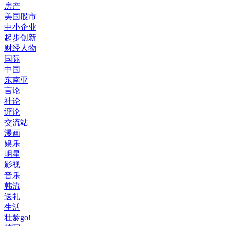
房产
美国股市
中小企业
起步创新
财经人物
国际
中国
东南亚
言论
社论
评论
交流站
漫画
娱乐
明星
影视
音乐
韩流
送礼
生活
壮龄go!