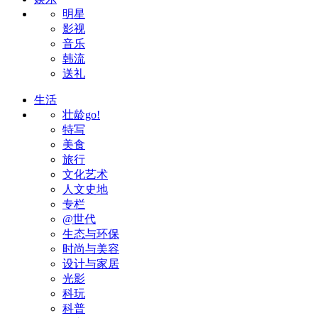
明星
影视
音乐
韩流
送礼
生活
壮龄go!
特写
美食
旅行
文化艺术
人文史地
专栏
@世代
生态与环保
时尚与美容
设计与家居
光影
科玩
科普