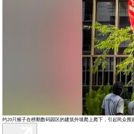
约20只猴子在榜鹅数码园区的建筑外墙爬上爬下，引起民众围