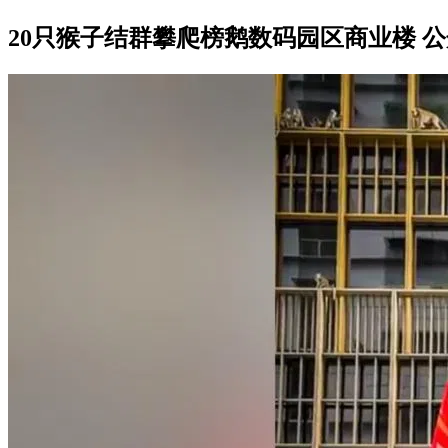
20只猴子结群攀爬榜鹅数码园区商业楼 