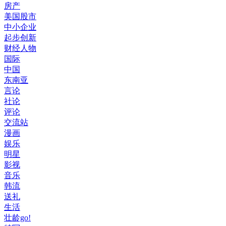
房产
美国股市
中小企业
起步创新
财经人物
国际
中国
东南亚
言论
社论
评论
交流站
漫画
娱乐
明星
影视
音乐
韩流
送礼
生活
壮龄go!