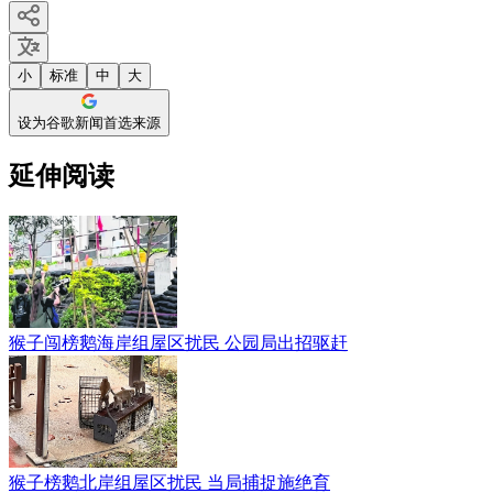
小
标准
中
大
设为谷歌新闻首选来源
延伸阅读
猴子闯榜鹅海岸组屋区扰民 公园局出招驱赶
猴子榜鹅北岸组屋区扰民 当局捕捉施绝育