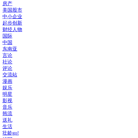
房产
美国股市
中小企业
起步创新
财经人物
国际
中国
东南亚
言论
社论
评论
交流站
漫画
娱乐
明星
影视
音乐
韩流
送礼
生活
壮龄go!