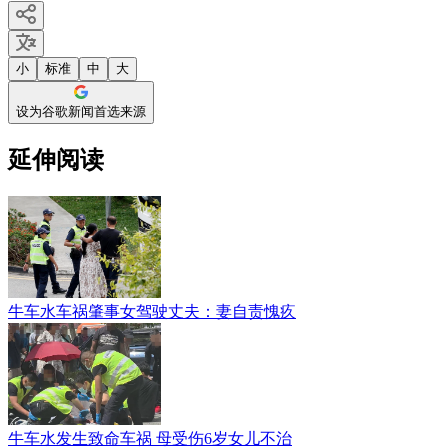
小
标准
中
大
设为谷歌新闻首选来源
延伸阅读
牛车水车祸肇事女驾驶丈夫：妻自责愧疚
牛车水发生致命车祸 母受伤6岁女儿不治