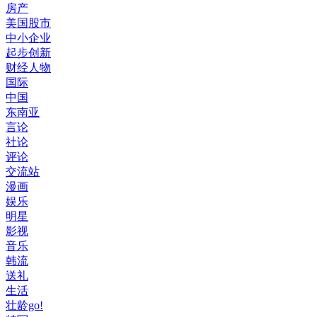
房产
美国股市
中小企业
起步创新
财经人物
国际
中国
东南亚
言论
社论
评论
交流站
漫画
娱乐
明星
影视
音乐
韩流
送礼
生活
壮龄go!