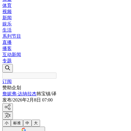
体育
视频
新闻
娱乐
生活
系列节目
直播
播客
互动新闻
专题
订阅
赞助企划
詹妮弗·达纳拉杰
韩宝镇/译
发布
/
2026年2月8日 07:00
小
标准
中
大