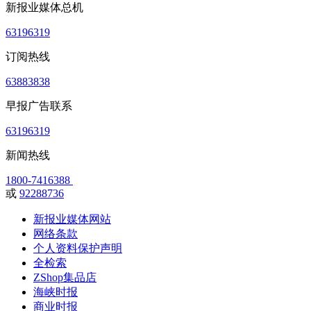
新报业媒体总机
63196319
订阅热线
63883838
早报广告联系
63196319
新闻热线
1800-7416388
或
92288736
新报业媒体网站
网络条款
个人资料保护声明
全检索
ZShop集品店
海峡时报
商业时报