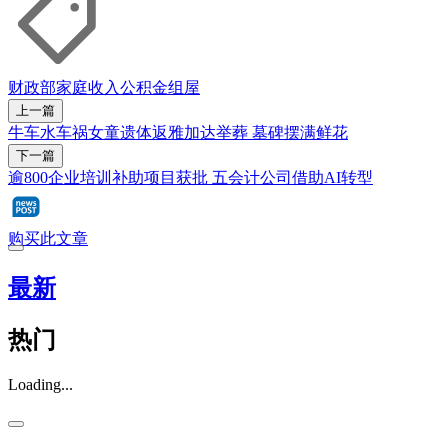
财政部
家庭收入
公积金
组屋
上一篇
牛车水车祸女童遗体返雅加达举葬 墓碑摆满鲜花
下一篇
逾800企业培训补助项目获批 五会计公司借助AI转型
购买此文章
最新
热门
Loading...