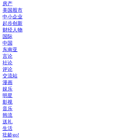
房产
美国股市
中小企业
起步创新
财经人物
国际
中国
东南亚
言论
社论
评论
交流站
漫画
娱乐
明星
影视
音乐
韩流
送礼
生活
壮龄go!