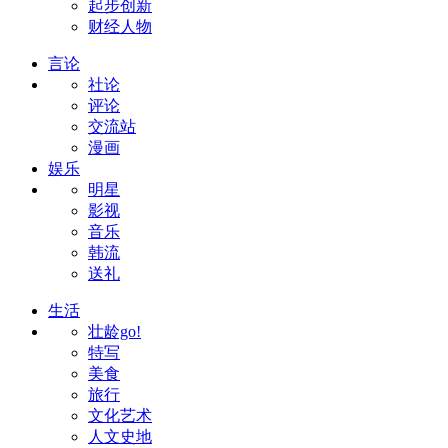
起步创新
财经人物
言论
社论
评论
交流站
漫画
娱乐
明星
影视
音乐
韩流
送礼
生活
壮龄go!
特写
美食
旅行
文化艺术
人文史地