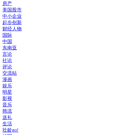
房产
美国股市
中小企业
起步创新
财经人物
国际
中国
东南亚
言论
社论
评论
交流站
漫画
娱乐
明星
影视
音乐
韩流
送礼
生活
壮龄go!