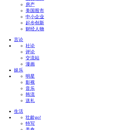
房产
美国股市
中小企业
起步创新
财经人物
言论
社论
评论
交流站
漫画
娱乐
明星
影视
音乐
韩流
送礼
生活
壮龄go!
特写
美食