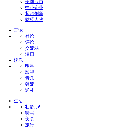
美国股市
中小企业
起步创新
财经人物
言论
社论
评论
交流站
漫画
娱乐
明星
影视
音乐
韩流
送礼
生活
壮龄go!
特写
美食
旅行