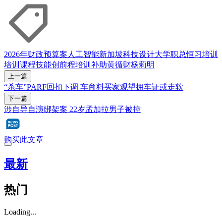
2026年财政预算案
人工智能
新加坡科技设计大学
职总恒习
培训
培训课程
技能创前程培训补助
黄循财
杨莉明
上一篇
“杀车”PARF回扣下调 车商料买家观望拥车证或走软
下一篇
涉自导自演绑架案 22岁孟加拉男子被控
购买此文章
最新
热门
Loading...