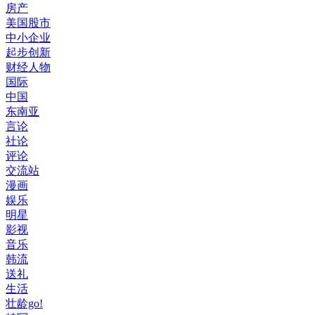
房产
美国股市
中小企业
起步创新
财经人物
国际
中国
东南亚
言论
社论
评论
交流站
漫画
娱乐
明星
影视
音乐
韩流
送礼
生活
壮龄go!