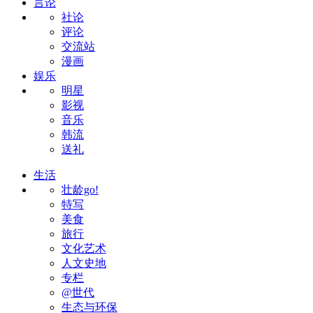
言论
社论
评论
交流站
漫画
娱乐
明星
影视
音乐
韩流
送礼
生活
壮龄go!
特写
美食
旅行
文化艺术
人文史地
专栏
@世代
生态与环保