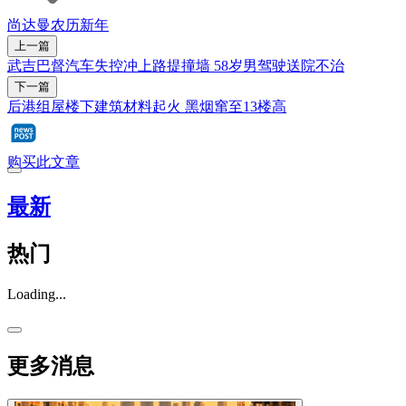
尚达曼
农历新年
上一篇
武吉巴督汽车失控冲上路提撞墙 58岁男驾驶送院不治
下一篇
后港组屋楼下建筑材料起火 黑烟窜至13楼高
购买此文章
最新
热门
Loading...
更多消息