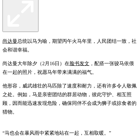
尚达曼
总统以马为喻，期望丙午火马年里，人民团结一致，社
会和谐幸福。
尚达曼大年除夕（2月16日）在
脸书发文
，配搭一张骏马依偎
在一起的照片，祝愿马年带来满满的福气。
他形容，威武雄壮的马匹除了速度和耐力，还有许多令人敬佩
之处。例如，马是亲密团结的群居动物，彼此守护、相互照
顾，因而能迅速发现危险，确保同伴不会成为狮子或掠食者的
猎物。
“马也会在暴风雨中紧紧地站在一起，互相取暖。”