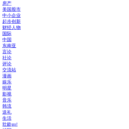
房产
美国股市
中小企业
起步创新
财经人物
国际
中国
东南亚
言论
社论
评论
交流站
漫画
娱乐
明星
影视
音乐
韩流
送礼
生活
壮龄go!