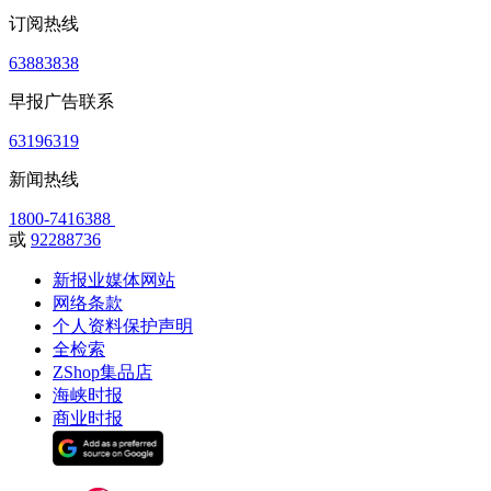
订阅热线
63883838
早报广告联系
63196319
新闻热线
1800-7416388
或
92288736
新报业媒体网站
网络条款
个人资料保护声明
全检索
ZShop集品店
海峡时报
商业时报