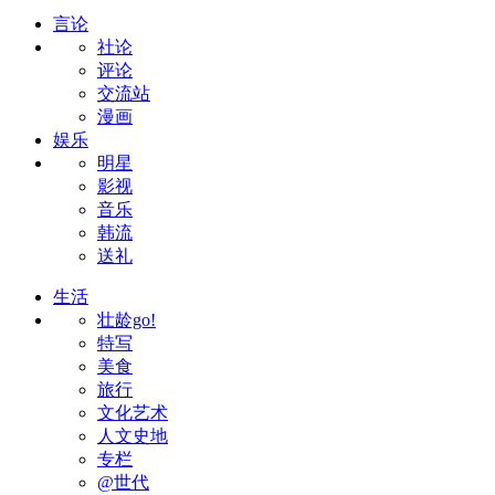
言论
社论
评论
交流站
漫画
娱乐
明星
影视
音乐
韩流
送礼
生活
壮龄go!
特写
美食
旅行
文化艺术
人文史地
专栏
@世代