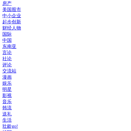
房产
美国股市
中小企业
起步创新
财经人物
国际
中国
东南亚
言论
社论
评论
交流站
漫画
娱乐
明星
影视
音乐
韩流
送礼
生活
壮龄go!