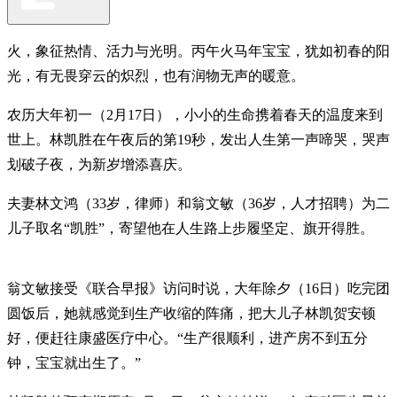
火，象征热情、活力与光明。丙午火马年宝宝，犹如初春的阳
光，有无畏穿云的炽烈，也有润物无声的暖意。
农历大年初一（2月17日），小小的生命携着春天的温度来到
世上。林凯胜在午夜后的第19秒，发出人生第一声啼哭，哭声
划破子夜，为新岁增添喜庆。
夫妻林文鸿（33岁，律师）和翁文敏（36岁，人才招聘）为二
儿子取名“凯胜”，寄望他在人生路上步履坚定、旗开得胜。
翁文敏接受《联合早报》访问时说，大年除夕（16日）吃完团
圆饭后，她就感觉到生产收缩的阵痛，把大儿子林凯贺安顿
好，便赶往康盛医疗中心。“生产很顺利，进产房不到五分
钟，宝宝就出生了。”