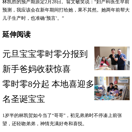
林凯胜的预产期原定2月28日。翁文敏笑说：“妇产科医生早前
预测，我应该会在新年期间打给她，果不其然。她两年前帮大
儿子生产时，也准确‘预言’。”
延伸阅读
元旦宝宝零时零分报到
新手爸妈收获惊喜
零时零8分起 本地喜迎多
名圣诞宝宝
1岁半的林凯贺如今当了“哥哥”，初见弟弟时不停凑上前张
望，还轻吻弟弟，神情充满好奇和喜悦。