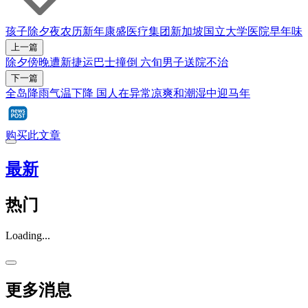
孩子
除夕夜
农历新年
康盛医疗集团
新加坡国立大学医院
早年味
上一篇
除夕傍晚遭新捷运巴士撞倒 六旬男子送院不治
下一篇
全岛降雨气温下降 国人在异常凉爽和潮湿中迎马年
购买此文章
最新
热门
Loading...
更多消息