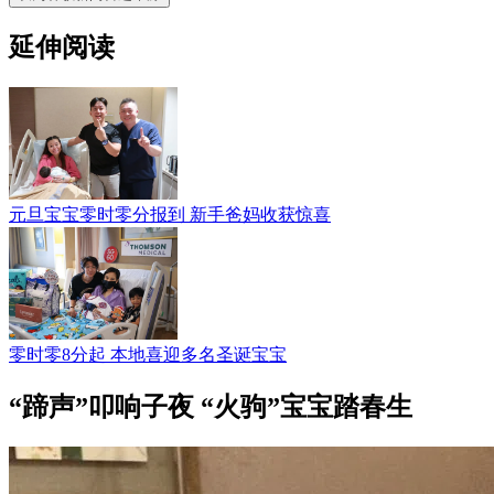
延伸阅读
元旦宝宝零时零分报到 新手爸妈收获惊喜
零时零8分起 本地喜迎多名圣诞宝宝
“蹄声”叩响子夜 “火驹”宝宝踏春生