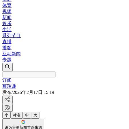
体育
视频
新闻
娱乐
生活
系列节目
直播
播客
互动新闻
专题
订阅
蔡玮谦
发布
/
2026年2月17日 15:19
小
标准
中
大
设为谷歌新闻首选来源