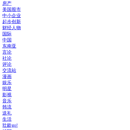
房产
美国股市
中小企业
起步创新
财经人物
国际
中国
东南亚
言论
社论
评论
交流站
漫画
娱乐
明星
影视
音乐
韩流
送礼
生活
壮龄go!