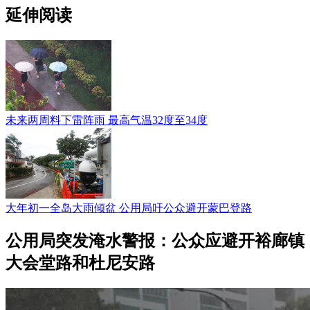
延伸阅读
未来两周料下雷阵雨 最高气温32度至34度
大年初一全岛大雨倾盆 公用局吁公众避开蒙巴登路
公用局突发淹水警报：公众应避开裕廊镇
大会堂路和杜尼安路