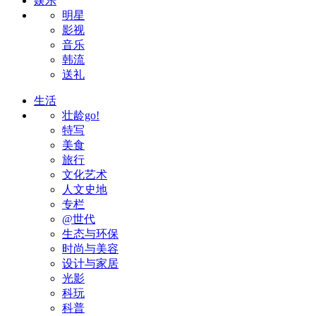
娱乐
明星
影视
音乐
韩流
送礼
生活
壮龄go!
特写
美食
旅行
文化艺术
人文史地
专栏
@世代
生态与环保
时尚与美容
设计与家居
光影
科玩
科普