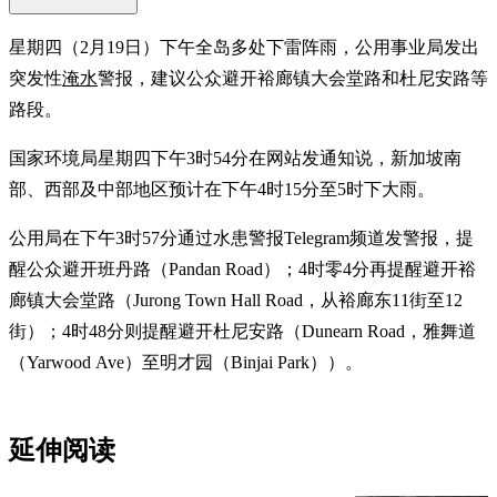
星期四（2月19日）下午全岛多处下雷阵雨，公用事业局发出
突发性
淹水
警报，建议公众避开裕廊镇大会堂路和杜尼安路等
路段。
国家环境局星期四下午3时54分在网站发通知说，新加坡南
部、西部及中部地区预计在下午4时15分至5时下大雨。
公用局在下午3时57分通过水患警报Telegram频道发警报，提
醒公众避开班丹路（Pandan Road）；4时零4分再提醒避开裕
廊镇大会堂路（Jurong Town Hall Road，从裕廊东11街至12
街）；4时48分则提醒避开杜尼安路（Dunearn Road，雅舞道
（Yarwood Ave）至明才园（Binjai Park））。
延伸阅读