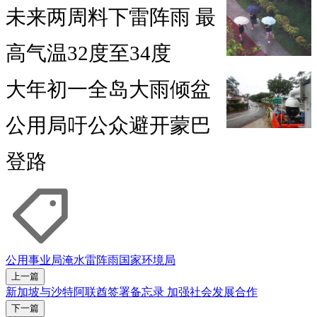
未来两周料下雷阵雨 最
高气温32度至34度
大年初一全岛大雨倾盆
公用局吁公众避开蒙巴
登路
公用事业局
淹水
雷阵雨
国家环境局
上一篇
新加坡与沙特阿联酋签署备忘录 加强社会发展合作
下一篇