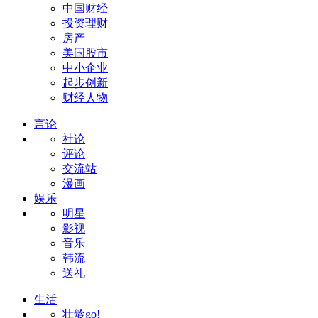
中国财经
投资理财
房产
美国股市
中小企业
起步创新
财经人物
言论
社论
评论
交流站
漫画
娱乐
明星
影视
音乐
韩流
送礼
生活
壮龄go!