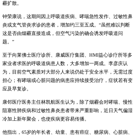
霾扩散。
钟荣康说，这期间因上呼吸道疾病、哮喘急性发作、过敏性鼻
炎或支气管炎求诊的患者，增加约三至五成。“虽然难以判断
这是否由烟霾直接造成，但空气污染的确会诱发呼吸道问
题。”
至于向莱佛士医疗诊所、康威医疗集团、HMI益心诊疗所等多
家业者求医的呼吸道病患人数，大多增加一两成。李彦庆认
为，目前空气素质对大部分人来说仍处于安全水平，无需过度
担心；有哮喘或心脏问题的病患应持续接受治疗，症状若有变
应及早复诊。
康邻医疗医务主任林凯航医生认为，除了烟霾会对哮喘、慢性
阻塞性肺疾病和过敏性鼻炎患者带来严重影响，近日天气偏湿
冷加上新年聚会，也使疾病更容易传播。
他指出，65岁的年长者、幼童、患有癌症、糖尿病、心脏病、