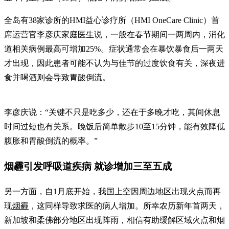
全岛有38家诊所的HMI益心诊疗所（HMI OneCare Clinic）首
席运营官李彦庆家庭医生说，一般在春节期间一两周内，消化
道相关病例最高可增加25%。症状通常会在暴饮暴食后一两天
才出现，因此患者可能不认为与佳节的过度饮食有关，深夜进
食并喝酒则会导致胃酸倒流。
李彦庆说：“关键不只是吃多少，还在于多晚才吃，其间休息
时间过短也有关系。晚饭后简单散步10至15分钟，能有效降低
腹胀和胃酸倒流的概率。”
烟霾引发呼吸道疾病 就诊增加三至五成
另一方面，自1月底开始，我国上空因周边地区出现火点而再
现
烟霾
，这同样导致求医的病人增加。所幸农历新年首两天，
新加坡和柔佛部分地区出现阵雨，相信有助缓解区域火点和烟