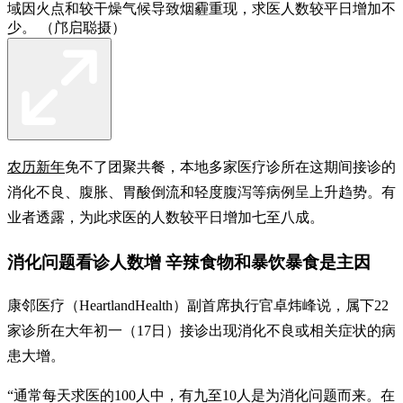
域因火点和较干燥气候导致烟霾重现，求医人数较平日增加不
少。 （邝启聪摄）
农历新年
免不了团聚共餐，本地多家医疗诊所在这期间接诊的
消化不良、腹胀、胃酸倒流和轻度腹泻等病例呈上升趋势。有
业者透露，为此求医的人数较平日增加七至八成。
消化问题看诊人数增 辛辣食物和暴饮暴食是主因
康邻医疗（HeartlandHealth）副首席执行官卓炜峰说，属下22
家诊所在大年初一（17日）接诊出现消化不良或相关症状的病
患大增。
“通常每天求医的100人中，有九至10人是为消化问题而来。在