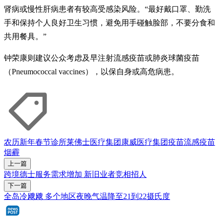
肾病或慢性肝病患者有较高受感染风险。“最好戴口罩、勤洗
手和保持个人良好卫生习惯，避免用手碰触脸部，不要分食和
共用餐具。”
钟荣康则建议公众考虑及早注射流感疫苗或肺炎球菌疫苗
（Pneumococcal vaccines），以保自身或高危病患。
农历新年
春节
诊所
莱佛士医疗集团
康威医疗集团
疫苗
流感疫苗
烟霾
上一篇
跨境德士服务需求增加 新旧业者竞相招人
下一篇
全岛冷飕飕 多个地区夜晚气温降至21到22摄氏度