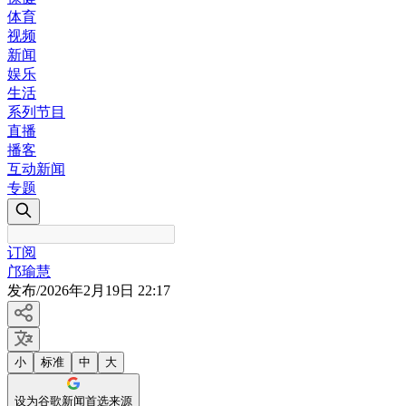
体育
视频
新闻
娱乐
生活
系列节目
直播
播客
互动新闻
专题
订阅
邝瑜慧
发布
/
2026年2月19日 22:17
小
标准
中
大
设为谷歌新闻首选来源