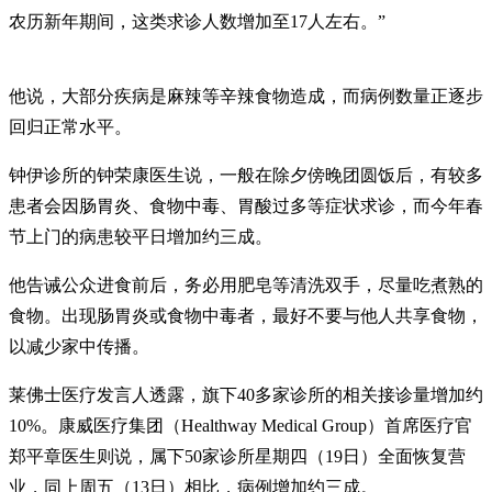
农历新年期间，这类求诊人数增加至17人左右。”
他说，大部分疾病是麻辣等辛辣食物造成，而病例数量正逐步
回归正常水平。
钟伊诊所的钟荣康医生说，一般在除夕傍晚团圆饭后，有较多
患者会因肠胃炎、食物中毒、胃酸过多等症状求诊，而今年春
节上门的病患较平日增加约三成。
他告诫公众进食前后，务必用肥皂等清洗双手，尽量吃煮熟的
食物。出现肠胃炎或食物中毒者，最好不要与他人共享食物，
以减少家中传播。
莱佛士医疗发言人透露，旗下40多家诊所的相关接诊量增加约
10%。康威医疗集团（Healthway Medical Group）首席医疗官
郑平章医生则说，属下50家诊所星期四（19日）全面恢复营
业，同上周五（13日）相比，病例增加约三成。