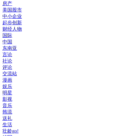
房产
美国股市
中小企业
起步创新
财经人物
国际
中国
东南亚
言论
社论
评论
交流站
漫画
娱乐
明星
影视
音乐
韩流
送礼
生活
壮龄go!