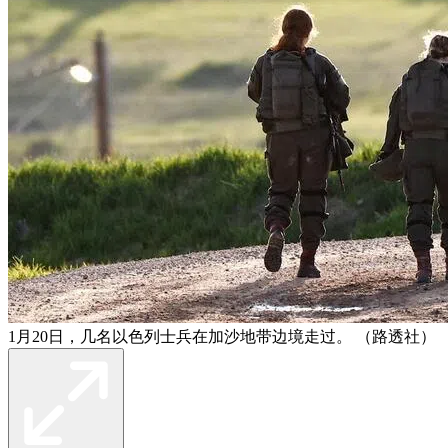
1月20日，几名以色列士兵在加沙地带边境走过。 （路透社）