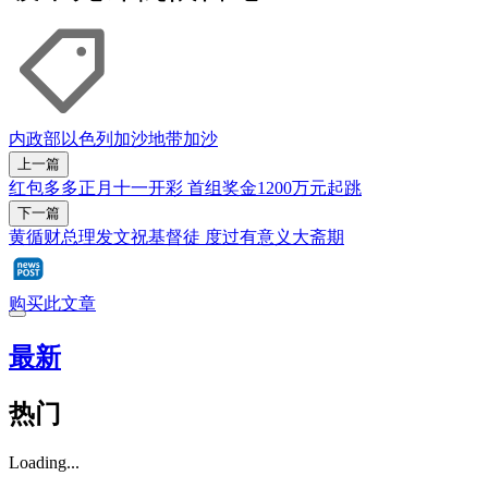
内政部
以色列
加沙地带
加沙
上一篇
红包多多正月十一开彩 首组奖金1200万元起跳
下一篇
黄循财总理发文祝基督徒 度过有意义大斋期
购买此文章
最新
热门
Loading...