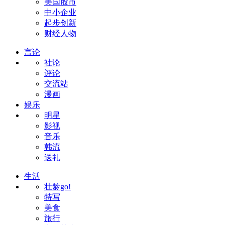
美国股市
中小企业
起步创新
财经人物
言论
社论
评论
交流站
漫画
娱乐
明星
影视
音乐
韩流
送礼
生活
壮龄go!
特写
美食
旅行