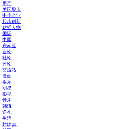
房产
美国股市
中小企业
起步创新
财经人物
国际
中国
东南亚
言论
社论
评论
交流站
漫画
娱乐
明星
影视
音乐
韩流
送礼
生活
壮龄go!