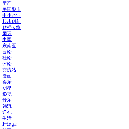
房产
美国股市
中小企业
起步创新
财经人物
国际
中国
东南亚
言论
社论
评论
交流站
漫画
娱乐
明星
影视
音乐
韩流
送礼
生活
壮龄go!