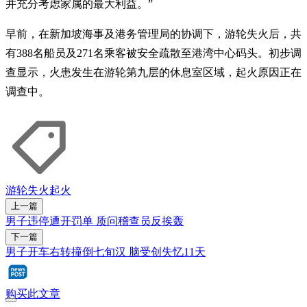
并充分考虑家属的最大利益。”
早前，在新加坡海事及港务管理局的协调下，游轮失火后，共
有388名船员及271名乘客被安全疏散至港湾中心码头。初步调
查显示，火患发生在游轮第九层的休息室区域，起火原因正在
调查中。
游轮
失火
起火
上一篇
男子违停遭开罚单 质问稽查员反挨轰
下一篇
男子开车右转撞倒七旬汉 脑受创失忆11天
购买此文章