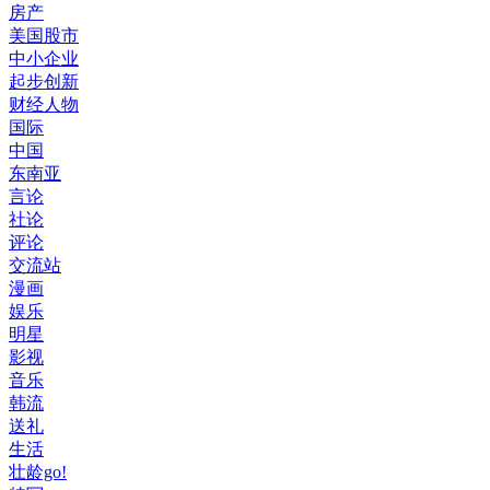
房产
美国股市
中小企业
起步创新
财经人物
国际
中国
东南亚
言论
社论
评论
交流站
漫画
娱乐
明星
影视
音乐
韩流
送礼
生活
壮龄go!