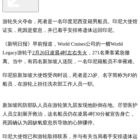
游轮失火夺命，死者是一名印度尼西亚籍男船员。印尼大使馆
证实，死因是窒息，并已着手安排将遗体运回印尼。
《新明日报》早前报道，World Cruises公司的一艘World
Legacy游轮于
2月20日凌晨4时左右失火
，271名乘客紧急撤
离。当中，有四名新加坡人送院，一名印尼籍船员不幸罹难。
印尼驻新加坡大使馆受询时说，死者是23岁、名字简称为PJ的
船员，在游轮上担任洗衣部工作人员一职。
新加坡民防部队人员在游轮第九层发现他卧倒在地。尽管医护
人员立刻展开救治，这名船员仍在凌晨4时30分被宣告身亡，
死因确认为因缺氧窒息所导致的心肺骤停。
印尼大使馆已和游轮取得联系，并与有关当局着手安排遗体运