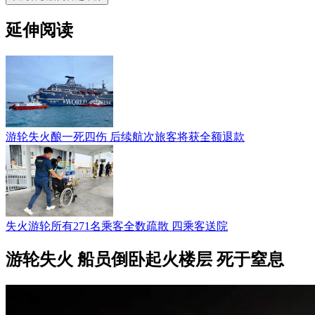
延伸阅读
游轮失火酿一死四伤 后续航次旅客将获全额退款
失火游轮所有271名乘客全数疏散 四乘客送院
游轮失火 船员倒卧起火楼层 死于窒息