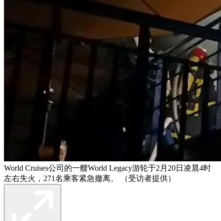
World Cruises公司的一艘World Legacy游轮于2月20日凌晨4时
左右失火，271名乘客紧急撤离。 （受访者提供）