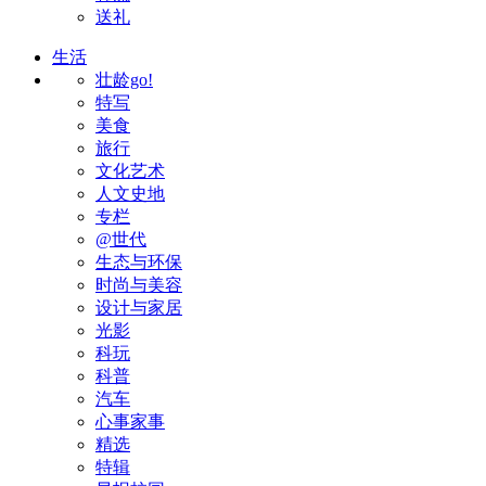
送礼
生活
壮龄go!
特写
美食
旅行
文化艺术
人文史地
专栏
@世代
生态与环保
时尚与美容
设计与家居
光影
科玩
科普
汽车
心事家事
精选
特辑