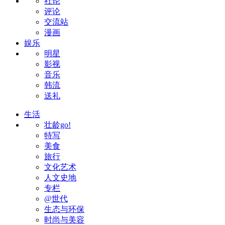
社论
评论
交流站
漫画
娱乐
明星
影视
音乐
韩流
送礼
生活
壮龄go!
特写
美食
旅行
文化艺术
人文史地
专栏
@世代
生态与环保
时尚与美容