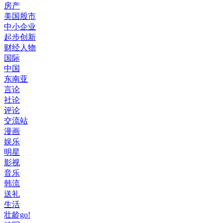
房产
美国股市
中小企业
起步创新
财经人物
国际
中国
东南亚
言论
社论
评论
交流站
漫画
娱乐
明星
影视
音乐
韩流
送礼
生活
壮龄go!