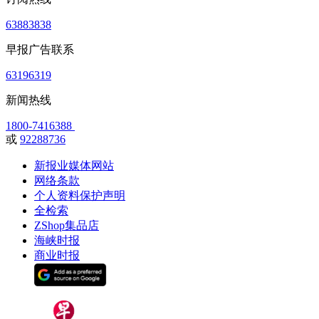
63883838
早报广告联系
63196319
新闻热线
1800-7416388
或
92288736
新报业媒体网站
网络条款
个人资料保护声明
全检索
ZShop集品店
海峡时报
商业时报