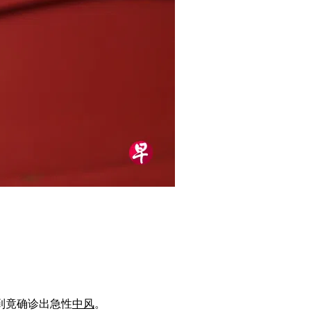
到竟确诊出急性
中风
。