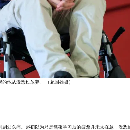
观的他从没想过放弃。 （龙国雄摄）
感到剧烈头痛。起初以为只是熬夜学习后的疲惫并未太在意，没想