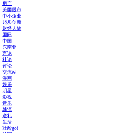
房产
美国股市
中小企业
起步创新
财经人物
国际
中国
东南亚
言论
社论
评论
交流站
漫画
娱乐
明星
影视
音乐
韩流
送礼
生活
壮龄go!