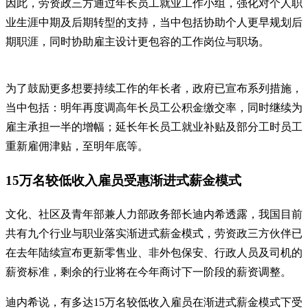
因此，劳资政三方通过年长员工就业工作小组，强化对个人职
业生涯中期及后期转型的支持，当中包括协助个人更早规划后
期职涯，同时协助雇主设计更包容的工作岗位与职场。
为了鼓励更多想要持续工作的年长者，政府已宣布系列措施，
当中包括：明年再度调高年长员工公积金缴交率，同时继续为
雇主承担一半的增幅；延长年长员工就业补贴及部分工时员工
重新雇佣津贴，至明年底等。
15万名较低收入雇员受惠渐进式薪金模式
文化、社区及青年部兼人力部政务部长迪内希透露，我国目前
共有九个行业与职业落实渐进式薪金模式，劳资政三方伙伴已
在去年陆续宣布更新零售业、非外包保安、行政人员及司机的
薪资标准，剩余的行业将在今年商讨下一阶段的薪资调整。
迪内希说，有多达15万名较低收入雇员在渐进式薪金模式下受