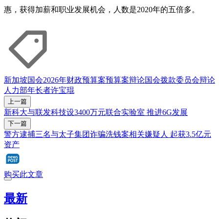
惠，获得加薪和职业发展机会，人数是2020年的五倍多。
新加坡国会
2026年财政预算案
预算案辩论
国会拨款委员会辩论
人力部
年长者
许宝琨
上一篇
新科大与联发科技设3400万元联合实验室 推进6G发展
下一篇
警方逮捕三名与太子集团诈骗洗钱案相关嫌疑人 起获3.5亿元
资产
购买此文章
最新