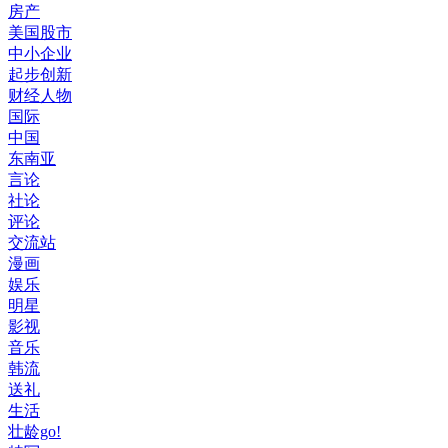
房产
美国股市
中小企业
起步创新
财经人物
国际
中国
东南亚
言论
社论
评论
交流站
漫画
娱乐
明星
影视
音乐
韩流
送礼
生活
壮龄go!