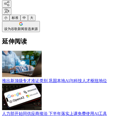
小
标准
中
大
设为谷歌新闻首选来源
延伸阅读
推出新顶级专才准证类别 巩固本地AI与科技人才枢纽地位
人力部开始同供应商接洽 下半年落实上课免费使用AI工具