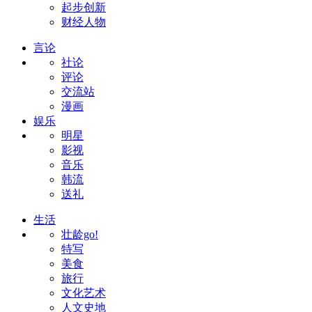
起步创新
财经人物
言论
社论
评论
交流站
漫画
娱乐
明星
影视
音乐
韩流
送礼
生活
壮龄go!
特写
美食
旅行
文化艺术
人文史地