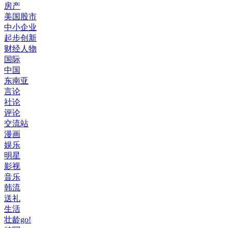
房产
美国股市
中小企业
起步创新
财经人物
国际
中国
东南亚
言论
社论
评论
交流站
漫画
娱乐
明星
影视
音乐
韩流
送礼
生活
壮龄go!