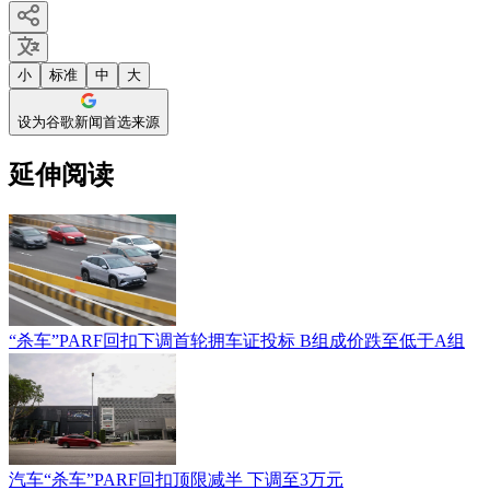
小
标准
中
大
设为谷歌新闻首选来源
延伸阅读
“杀车”PARF回扣下调首轮拥车证投标 B组成价跌至低于A组
汽车“杀车”PARF回扣顶限减半 下调至3万元