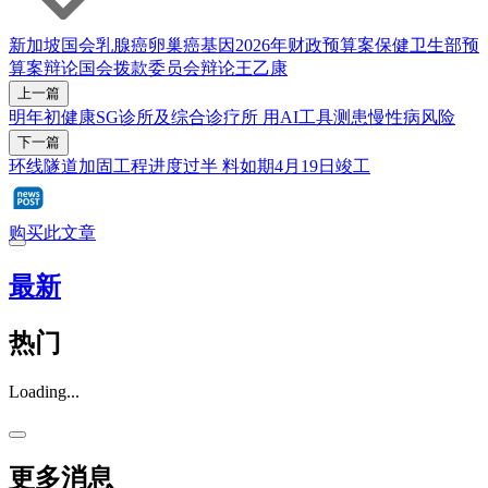
新加坡国会
乳腺癌
卵巢癌
基因
2026年财政预算案
保健卫生部
预
算案辩论
国会拨款委员会辩论
王乙康
上一篇
明年初健康SG诊所及综合诊疗所 用AI工具测患慢性病风险
下一篇
环线隧道加固工程进度过半 料如期4月19日竣工
购买此文章
最新
热门
Loading...
更多消息