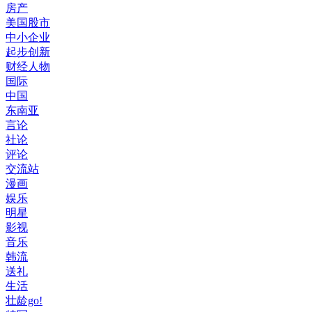
房产
美国股市
中小企业
起步创新
财经人物
国际
中国
东南亚
言论
社论
评论
交流站
漫画
娱乐
明星
影视
音乐
韩流
送礼
生活
壮龄go!