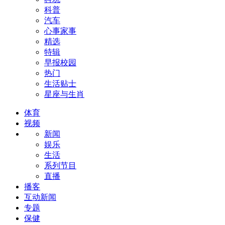
科普
汽车
心事家事
精选
特辑
早报校园
热门
生活贴士
星座与生肖
体育
视频
新闻
娱乐
生活
系列节目
直播
播客
互动新闻
专题
保健