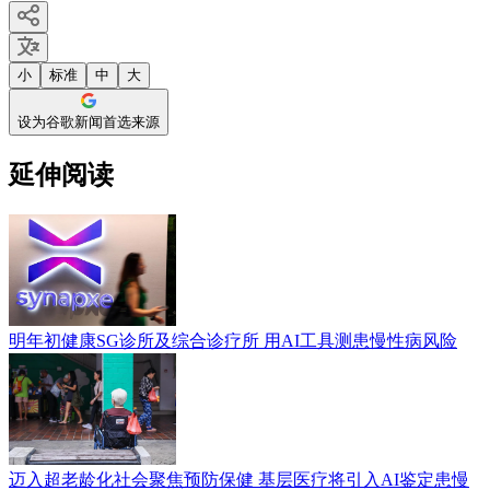
小
标准
中
大
设为谷歌新闻首选来源
延伸阅读
明年初健康SG诊所及综合诊疗所 用AI工具测患慢性病风险
迈入超老龄化社会聚焦预防保健 基层医疗将引入AI鉴定患慢