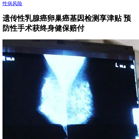
性病风险
遗传性乳腺癌卵巢癌基因检测享津贴 预
防性手术获终身健保赔付