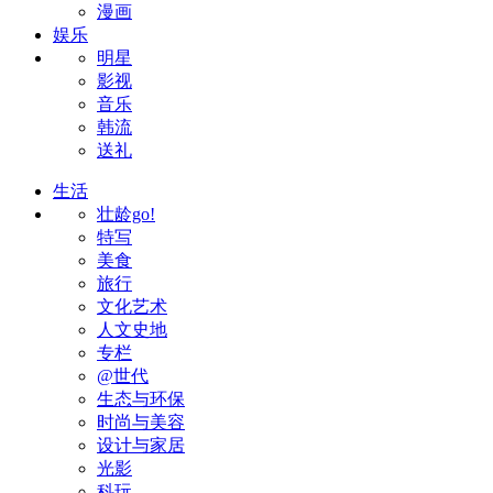
漫画
娱乐
明星
影视
音乐
韩流
送礼
生活
壮龄go!
特写
美食
旅行
文化艺术
人文史地
专栏
@世代
生态与环保
时尚与美容
设计与家居
光影
科玩