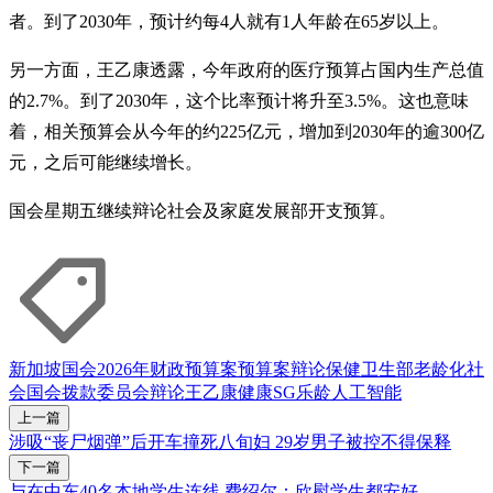
者。到了2030年，预计约每4人就有1人年龄在65岁以上。
另一方面，王乙康透露，今年政府的医疗预算占国内生产总值
的2.7%。到了2030年，这个比率预计将升至3.5%。这也意味
着，相关预算会从今年的约225亿元，增加到2030年的逾300亿
元，之后可能继续增长。
国会星期五继续辩论社会及家庭发展部开支预算。
新加坡国会
2026年财政预算案
预算案辩论
保健卫生部
老龄化社
会
国会拨款委员会辩论
王乙康
健康SG
乐龄
人工智能
上一篇
涉吸“丧尸烟弹”后开车撞死八旬妇 29岁男子被控不得保释
下一篇
与在中东40名本地学生连线 费绍尔：欣慰学生都安好