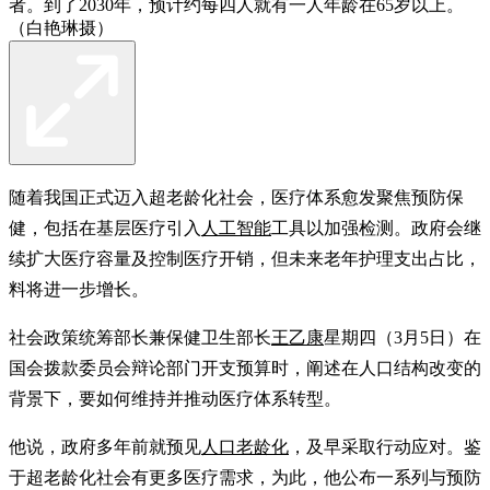
者。到了2030年，预计约每四人就有一人年龄在65岁以上。
（白艳琳摄）
随着我国正式迈入超老龄化社会，医疗体系愈发聚焦预防保
健，包括在基层医疗引入
人工智能
工具以加强检测。政府会继
续扩大医疗容量及控制医疗开销，但未来老年护理支出占比，
料将进一步增长。
社会政策统筹部长兼保健卫生部长
王乙康
星期四（3月5日）在
国会拨款委员会辩论部门开支预算时，阐述在人口结构改变的
背景下，要如何维持并推动医疗体系转型。
他说，政府多年前就预见
人口老龄化
，及早采取行动应对。鉴
于超老龄化社会有更多医疗需求，为此，他公布一系列与预防