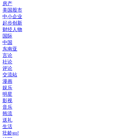
房产
美国股市
中小企业
起步创新
财经人物
国际
中国
东南亚
言论
社论
评论
交流站
漫画
娱乐
明星
影视
音乐
韩流
送礼
生活
壮龄go!