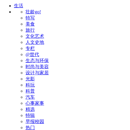
生活
壮龄go!
特写
美食
旅行
文化艺术
人文史地
专栏
@世代
生态与环保
时尚与美容
设计与家居
光影
科玩
科普
汽车
心事家事
精选
特辑
早报校园
热门