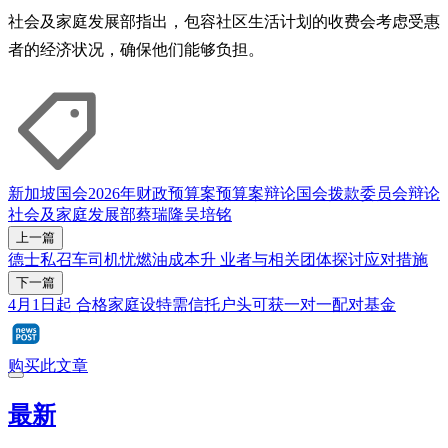
社会及家庭发展部指出，包容社区生活计划的收费会考虑受惠
者的经济状况，确保他们能够负担。
新加坡国会
2026年财政预算案
预算案辩论
国会拨款委员会辩论
社会及家庭发展部
蔡瑞隆
吴培铭
上一篇
德士私召车司机忧燃油成本升 业者与相关团体探讨应对措施
下一篇
4月1日起 合格家庭设特需信托户头可获一对一配对基金
购买此文章
最新