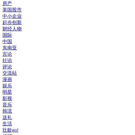
房产
美国股市
中小企业
起步创新
财经人物
国际
中国
东南亚
言论
社论
评论
交流站
漫画
娱乐
明星
影视
音乐
韩流
送礼
生活
壮龄go!