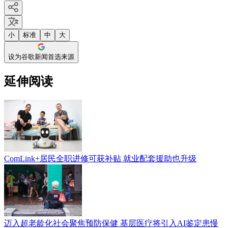
小
标准
中
大
设为谷歌新闻首选来源
延伸阅读
ComLink+居民全职进修可获补贴 就业配套援助也升级
迈入超老龄化社会聚焦预防保健 基层医疗将引入AI鉴定患慢