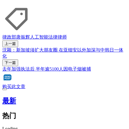
律政部
唐振辉
人工智能
法律
律师
上一篇
沈颖：新加坡须扩大朋友圈 在亚细安以外加深与中韩日一体
化
下一篇
去年加强执法后 半年逾5100人因电子烟被捕
购买此文章
最新
热门
Loading...