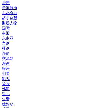
房产
美国股市
中小企业
起步创新
财经人物
国际
中国
东南亚
言论
社论
评论
交流站
漫画
娱乐
明星
影视
音乐
韩流
送礼
生活
壮龄go!