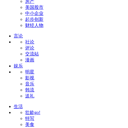
房产
美国股市
中小企业
起步创新
财经人物
言论
社论
评论
交流站
漫画
娱乐
明星
影视
音乐
韩流
送礼
生活
壮龄go!
特写
美食