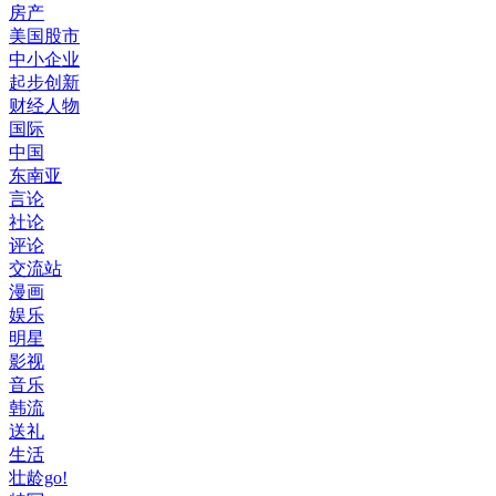
房产
美国股市
中小企业
起步创新
财经人物
国际
中国
东南亚
言论
社论
评论
交流站
漫画
娱乐
明星
影视
音乐
韩流
送礼
生活
壮龄go!