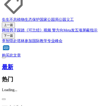
生生不息
植物
生态保护
国家公园局
公园
义工
上一篇
网传男子踩踏《可兰经》视频 警方向Meta发五项屏蔽指示
下一篇
李智陞赴塔林参加国际教学专业峰会
购买此文章
最新
热门
Loading...