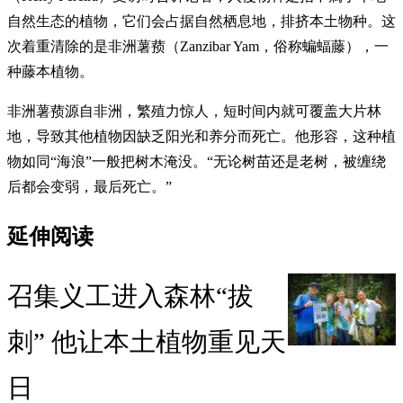
自然生态的植物，它们会占据自然栖息地，排挤本土物种。这
次着重清除的是非洲薯蓣（Zanzibar Yam，俗称蝙蝠藤），一
种藤本植物。
非洲薯蓣源自非洲，繁殖力惊人，短时间内就可覆盖大片林
地，导致其他植物因缺乏阳光和养分而死亡。他形容，这种植
物如同“海浪”一般把树木淹没。“无论树苗还是老树，被缠绕
后都会变弱，最后死亡。”
延伸阅读
召集义工进入森林“拔
刺” 他让本土植物重见天
日