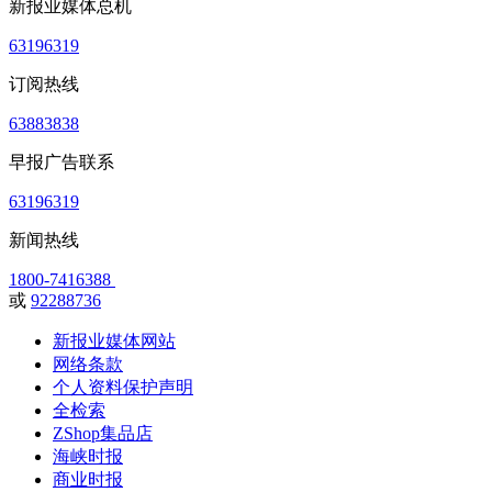
新报业媒体总机
63196319
订阅热线
63883838
早报广告联系
63196319
新闻热线
1800-7416388
或
92288736
新报业媒体网站
网络条款
个人资料保护声明
全检索
ZShop集品店
海峡时报
商业时报