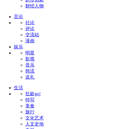
财经人物
言论
社论
评论
交流站
漫画
娱乐
明星
影视
音乐
韩流
送礼
生活
壮龄go!
特写
美食
旅行
文化艺术
人文史地