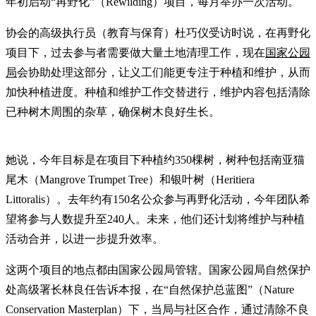
年初启动“再野化”（Rewilding）项目，每月举办一次活动。
协会的高级执行员（教育与保育）杜巧仪受访时说，在再野化
项目下，过去参与者需要做大量土地清理工作，现在
国家公园
局
会协助处理这部分，让义工们能更专注于种植和维护，从而
加快种植进度。种植和维护工作交替进行，维护内容包括清除
已种树木周围的杂草，确保树木良好生长。
她说，今年目标是在项目下种植约350棵树，树种包括南亚猫
尾木（Mangrove Trumpet Tree）和银叶树（Heritiera
Littoralis）。去年约有150名公众参与再野化活动，今年团队希
望将参与人数提升至240人。未来，他们还计划将维护与种植
活动合并，以进一步提升效率。
这两个项目的地点都由国家公园局管辖。国家公园局自然保护
处高级署长林良任告诉本报，在“自然保护总蓝图”（Nature
Conservation Masterplan）下，当局与社区合作，通过清除不良