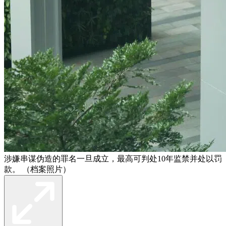
涉嫌串谋伪造的罪名一旦成立，最高可判处10年监禁并处以罚
款。 （档案照片）