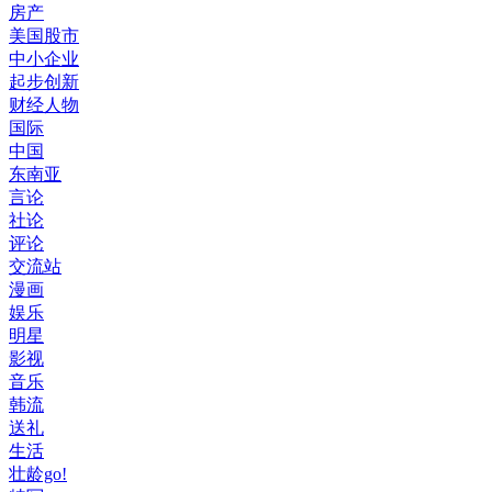
房产
美国股市
中小企业
起步创新
财经人物
国际
中国
东南亚
言论
社论
评论
交流站
漫画
娱乐
明星
影视
音乐
韩流
送礼
生活
壮龄go!