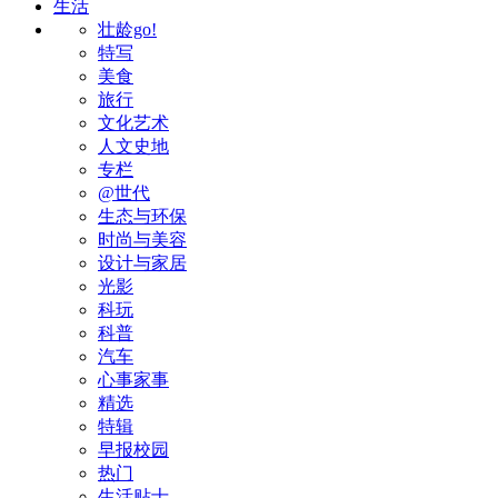
生活
壮龄go!
特写
美食
旅行
文化艺术
人文史地
专栏
@世代
生态与环保
时尚与美容
设计与家居
光影
科玩
科普
汽车
心事家事
精选
特辑
早报校园
热门
生活贴士