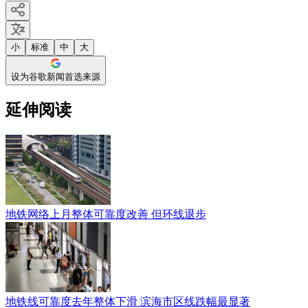
小
标准
中
大
设为谷歌新闻首选来源
延伸阅读
地铁网络上月整体可靠度改善 但环线退步
地铁线可靠度去年整体下滑 滨海市区线跌幅最显著