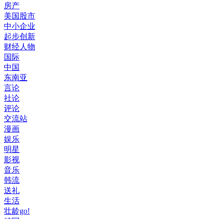
房产
美国股市
中小企业
起步创新
财经人物
国际
中国
东南亚
言论
社论
评论
交流站
漫画
娱乐
明星
影视
音乐
韩流
送礼
生活
壮龄go!