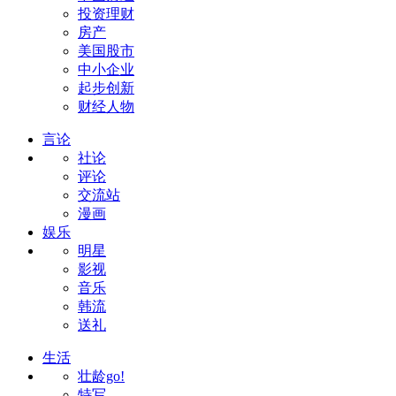
投资理财
房产
美国股市
中小企业
起步创新
财经人物
言论
社论
评论
交流站
漫画
娱乐
明星
影视
音乐
韩流
送礼
生活
壮龄go!
特写