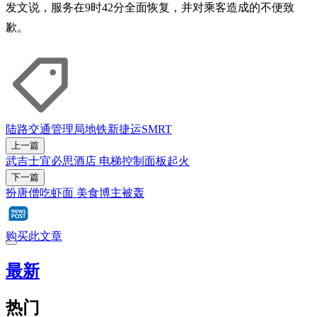
发文说，服务在9时42分全面恢复，并对乘客造成的不便致
歉。
陆路交通管理局
地铁
新捷运
SMRT
上一篇
武吉士宜必思酒店 电梯控制面板起火
下一篇
扮唐僧吃虾面 美食博主被轰
购买此文章
最新
热门