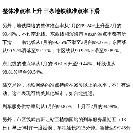
整体准点率上升 三条地铁线准点率下滑
另外，地铁网络的整体准点率从1月的99.24%上升至2月的
99.46%，不过南北线、东西线和滨海市区线的准点率都有所
下滑——南北线从1月的99.35%下滑至2月的99.27%；东西线
从99.52%滑落至99.17％；市区线从99.92%下滑至99.89％。
东北线的准点率从1月的98.61％升至99.44%，环线也从
98.81％增至99.54%。
陆交局说，地铁网络的准点持续在99％以上的水平，不时有波
动。这个表现可媲美其他城市，如台北捷运。
列车服务供给率则从1月的99.87%，上升至2月的99.98%。
另外，市区线武吉班让站至植物园站的列车服务星期五（13
日）早上9时许一度延误，车程延长约15分钟。新捷运9时45分