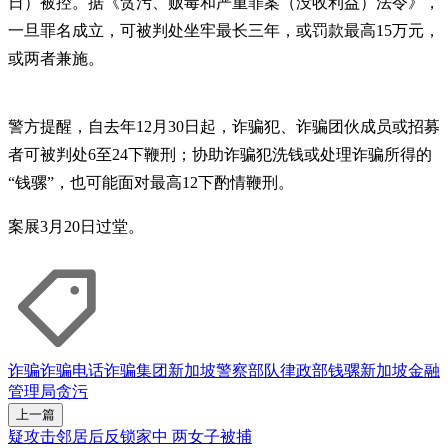
日）被控。据《贪污、贩毒和严重罪案（没收利益）法令》，
一旦罪名成立，可被判处坐牢最长三年，或罚款最高15万元，
或两者兼施。
警方提醒，自去年12月30日起，诈骗犯、诈骗团伙成员或招募
者可被判处6至24下鞭刑；协助诈骗犯洗钱或处理诈骗所得的
“钱骡”，也可能面对最高12下酌情鞭刑。
案展3月20日过堂。
诈骗
诈骗电话
诈骗集团
新加坡警察部队
律政部
钱骡
新加坡金融
管理局
贪污
上一篇
疑攻击邻居后反锁家中 两女子被捕