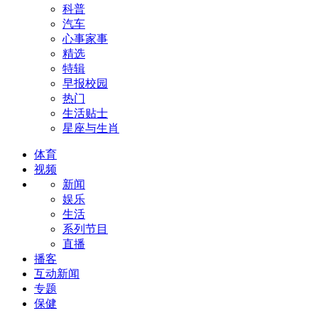
科普
汽车
心事家事
精选
特辑
早报校园
热门
生活贴士
星座与生肖
体育
视频
新闻
娱乐
生活
系列节目
直播
播客
互动新闻
专题
保健