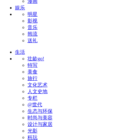
漫画
娱乐
明星
影视
音乐
韩流
送礼
生活
壮龄go!
特写
美食
旅行
文化艺术
人文史地
专栏
@世代
生态与环保
时尚与美容
设计与家居
光影
科玩