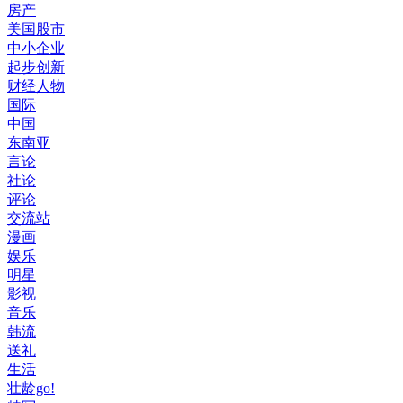
房产
美国股市
中小企业
起步创新
财经人物
国际
中国
东南亚
言论
社论
评论
交流站
漫画
娱乐
明星
影视
音乐
韩流
送礼
生活
壮龄go!