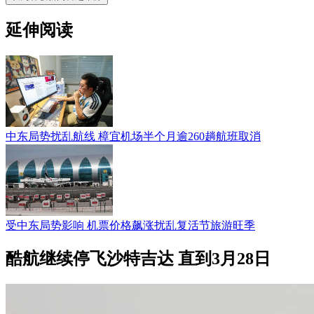
延伸阅读
中东局势扰乱航线 樟宜机场半个月逾260趟航班取消
受中东局势影响 机票价格飙涨扰乱复活节旅游旺季
酷航继续停飞沙特吉达 直到3月28日