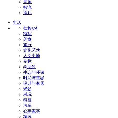
音乐
韩流
送礼
生活
壮龄go!
特写
美食
旅行
文化艺术
人文史地
专栏
@世代
生态与环保
时尚与美容
设计与家居
光影
科玩
科普
汽车
心事家事
精选