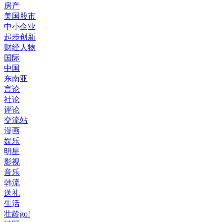
房产
美国股市
中小企业
起步创新
财经人物
国际
中国
东南亚
言论
社论
评论
交流站
漫画
娱乐
明星
影视
音乐
韩流
送礼
生活
壮龄go!