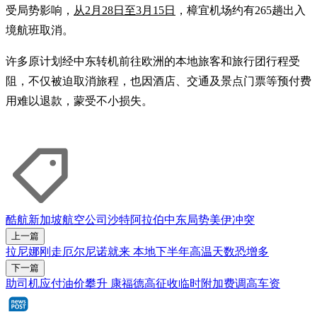
受局势影响，
从2月28日至3月15日
，樟宜机场约有265趟出入
境航班取消。
许多原计划经中东转机前往欧洲的本地旅客和旅行团行程受
阻，不仅被迫取消旅程，也因酒店、交通及景点门票等预付费
用难以退款，蒙受不小损失。
酷航
新加坡航空公司
沙特阿拉伯
中东局势
美伊冲突
上一篇
拉尼娜刚走厄尔尼诺就来 本地下半年高温天数恐增多
下一篇
助司机应付油价攀升 康福德高征收临时附加费调高车资