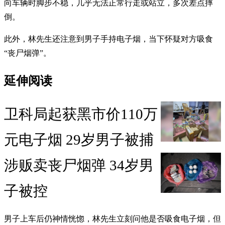
向车辆时脚步不稳，几乎无法正常行走或站立，多次差点摔
倒。
此外，林先生还注意到男子手持电子烟，当下怀疑对方吸食
“丧尸烟弹”。
延伸阅读
卫科局起获黑市价110万
元电子烟 29岁男子被捕
涉贩卖丧尸烟弹 34岁男
子被控
男子上车后仍神情恍惚，林先生立刻问他是否吸食电子烟，但