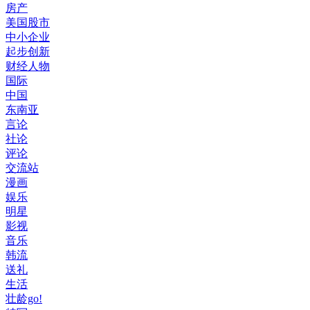
房产
美国股市
中小企业
起步创新
财经人物
国际
中国
东南亚
言论
社论
评论
交流站
漫画
娱乐
明星
影视
音乐
韩流
送礼
生活
壮龄go!