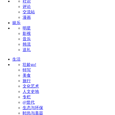
社论
评论
交流站
漫画
娱乐
明星
影视
音乐
韩流
送礼
生活
壮龄go!
特写
美食
旅行
文化艺术
人文史地
专栏
@世代
生态与环保
时尚与美容