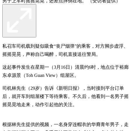
男子上车时摇摇晃晃，还差点摔倒在地。 （受访者提供）
私召车司机载到疑似吸食“丧尸烟弹”的乘客，对方脚步虚浮、
摇摇晃晃，声称自己喝醉，司机直接送往警局。
这起事件发生在星期一（3月16日）清晨约6时，地点位于裕廊
东卓源景（Toh Guan View）组屋区。
司机林先生（29岁）告诉《新明日报》，当时接到平台订单
后，就开车到组屋楼下等待乘客。不久后，他看到一名男子摇
摇晃晃地走来，动作引起他的关注。
根据林先生提供的视频，一名身穿连帽衣的华裔青年男子，走