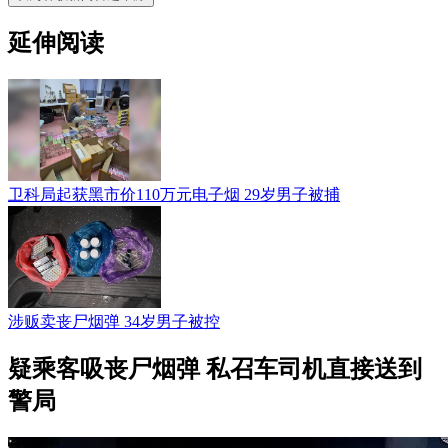
延伸阅读
卫科局起获黑市价110万元电子烟 29岁男子被捕
涉贩卖丧尸烟弹 34岁男子被控
疑乘客吸丧尸烟弹 私召车司机直接送到
警局