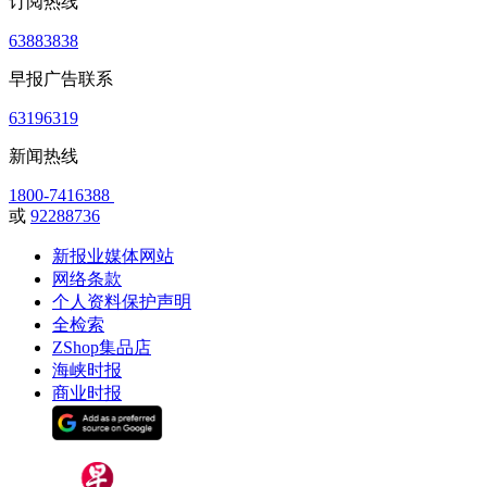
订阅热线
63883838
早报广告联系
63196319
新闻热线
1800-7416388
或
92288736
新报业媒体网站
网络条款
个人资料保护声明
全检索
ZShop集品店
海峡时报
商业时报