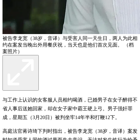
被告李龙宽（38岁，音译）与受害人同一天生日，两人为此相
约在案发当晚出外用餐庆祝，当天也是他们首次见面。 （档
案照片）
与工作上认识的女客服人员相约喝酒，已婚男子在女子醉得不
省人事后送她回家，却在女子家中霸王硬上弓。男子强奸罪
成，星期五（3月20日）被判坐牢14年半和打鞭12下。
高庭法官蒋诗琦下判时指出，被告李龙宽（38岁，音译）案发
时知道受害人因饮酒过量而失去意识，无法对发生性行为给予