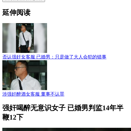
延伸阅读
否认强奸女客服 已婚男：只是做了大人会犯的错事
涉强奸醉酒女客服 董事不认罪
强奸喝醉无意识女子 已婚男判监14年半
鞭12下