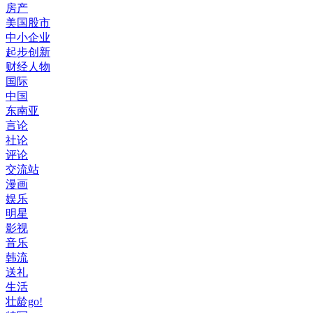
房产
美国股市
中小企业
起步创新
财经人物
国际
中国
东南亚
言论
社论
评论
交流站
漫画
娱乐
明星
影视
音乐
韩流
送礼
生活
壮龄go!