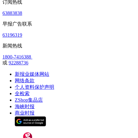
订阅热线
63883838
早报广告联系
63196319
新闻热线
1800-7416388
或
92288736
新报业媒体网站
网络条款
个人资料保护声明
全检索
ZShop集品店
海峡时报
商业时报