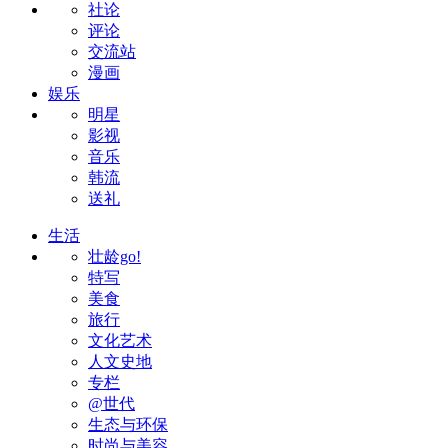
社论
评论
交流站
漫画
娱乐
明星
影视
音乐
韩流
送礼
生活
壮龄go!
特写
美食
旅行
文化艺术
人文史地
专栏
@世代
生态与环保
时尚与美容