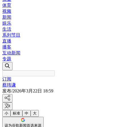
体育
视频
新闻
娱乐
生活
系列节目
直播
播客
互动新闻
专题
订阅
蔡玮谦
发布
/
2026年3月22日 18:59
小
标准
中
大
设为谷歌新闻首选来源