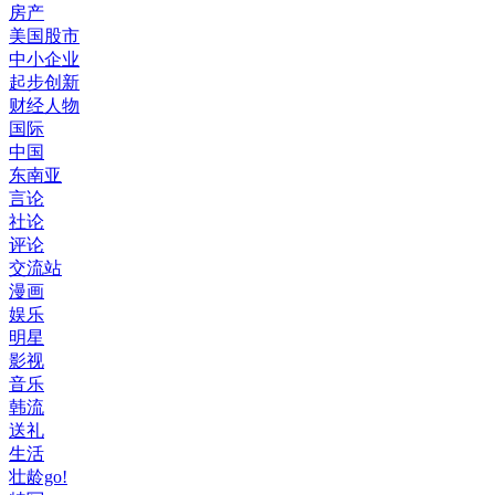
房产
美国股市
中小企业
起步创新
财经人物
国际
中国
东南亚
言论
社论
评论
交流站
漫画
娱乐
明星
影视
音乐
韩流
送礼
生活
壮龄go!