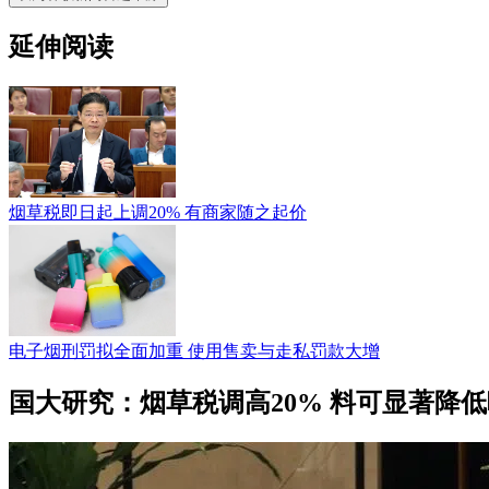
延伸阅读
烟草税即日起上调20% 有商家随之起价
电子烟刑罚拟全面加重 使用售卖与走私罚款大增
国大研究：烟草税调高20% 料可显著降