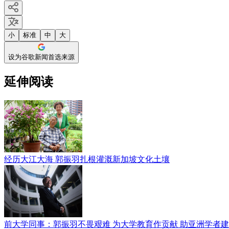
小
标准
中
大
设为谷歌新闻首选来源
延伸阅读
经历大江大海 郭振羽扎根灌溉新加坡文化土壤
前大学同事：郭振羽不畏艰难 为大学教育作贡献 助亚洲学者