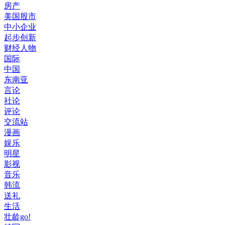
房产
美国股市
中小企业
起步创新
财经人物
国际
中国
东南亚
言论
社论
评论
交流站
漫画
娱乐
明星
影视
音乐
韩流
送礼
生活
壮龄go!