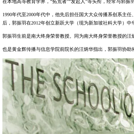
在本地高等教育学界，“拓荒者”“发起人”等头衔，经常与郭振
1990年代至2000年代中，他先后担任国大大众传播系创系
后，郭振羽在2012年创立新跃大学（现为新加坡社科大学）中华
郭振羽生前是南大终身荣誉教授。同为南大终身荣誉教授的汪
也是黄金辉传播与信息学院前院长的汪炳华指出，郭振羽协助