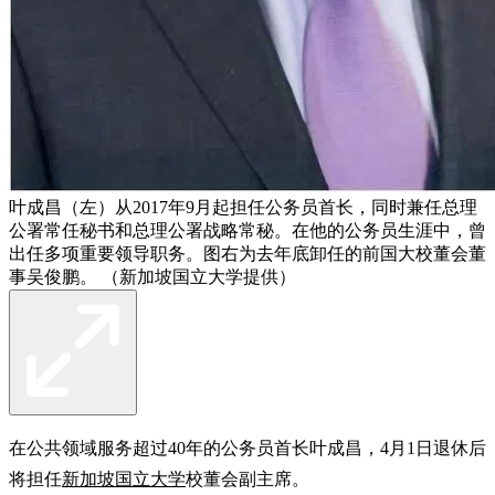
叶成昌（左）从2017年9月起担任公务员首长，同时兼任总理
公署常任秘书和总理公署战略常秘。在他的公务员生涯中，曾
出任多项重要领导职务。图右为去年底卸任的前国大校董会董
事吴俊鹏。 （新加坡国立大学提供）
在公共领域服务超过40年的公务员首长叶成昌，4月1日退休后
将担任
新加坡国立大学
校董会副主席。