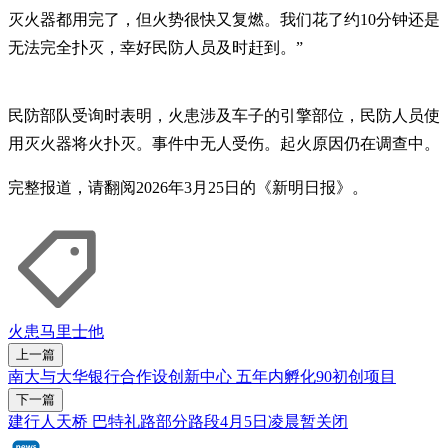
灭火器都用完了，但火势很快又复燃。我们花了约10分钟还是
无法完全扑灭，幸好民防人员及时赶到。”
民防部队受询时表明，火患涉及车子的引擎部位，民防人员使
用灭火器将火扑灭。事件中无人受伤。起火原因仍在调查中。
完整报道，请翻阅2026年3月25日的《新明日报》。
火患
马里士他
上一篇
南大与大华银行合作设创新中心 五年内孵化90初创项目
下一篇
建行人天桥 巴特礼路部分路段4月5日凌晨暂关闭