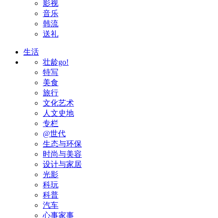
影视
音乐
韩流
送礼
生活
壮龄go!
特写
美食
旅行
文化艺术
人文史地
专栏
@世代
生态与环保
时尚与美容
设计与家居
光影
科玩
科普
汽车
心事家事