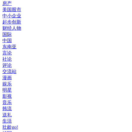
房产
美国股市
中小企业
起步创新
财经人物
国际
中国
东南亚
言论
社论
评论
交流站
漫画
娱乐
明星
影视
音乐
韩流
送礼
生活
壮龄go!