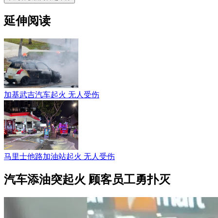
延伸阅读
加基武吉汽车起火 无人受伤
马里士他路加油站起火 无人受伤
汽车添油突起火 顾客员工勇扑灭