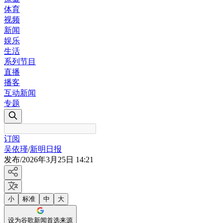
体育
视频
新闻
娱乐
生活
系列节目
直播
播客
互动新闻
专题
订阅
吴依瑾
/
新明日报
发布
/
2026年3月25日 14:21
小
标准
中
大
设为谷歌新闻首选来源