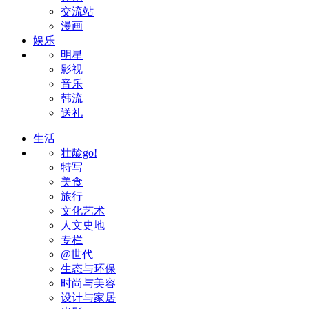
交流站
漫画
娱乐
明星
影视
音乐
韩流
送礼
生活
壮龄go!
特写
美食
旅行
文化艺术
人文史地
专栏
@世代
生态与环保
时尚与美容
设计与家居