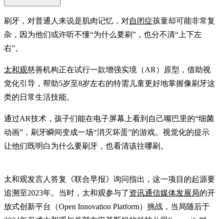
刷牙，对普通人来说是肌肉记忆，对
自闭症
孩童却可能非常复
杂，因为他们或许听不懂“为什么要刷”，也分不清“上下左
右”。
太和观
慈善机构正在试行一款增强实境（AR）原型，借助视
觉化引导，帮助5岁至8岁左右的特需儿童更好地掌握像刷牙这
类的日常生活技能。
通过AR技术，孩子们能在电子屏幕上看到自己嘴巴里的“细菌
动画”，刷牙瞬间变成一场“消灭坏蛋”的游戏。视觉化的提示
让他们既明白为什么要刷牙，也看清该往哪刷。
太和观发言人答复《联合早报》询问指出，这一项目的起源要
追溯至2023年。当时，太和观参与了
资讯通信媒体发展局
的开
放式创新平台（Open Innovation Platform）挑战，当局随后于