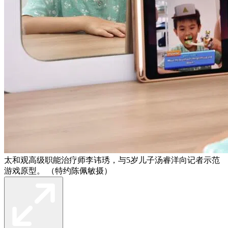
太和观高级职能治疗师李讳琇，与5岁儿子汤睿洋向记者示范
游戏原型。 （特约陈佩敏摄）