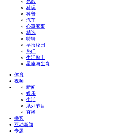
光影
科玩
科普
汽车
心事家事
精选
特辑
早报校园
热门
生活贴士
星座与生肖
体育
视频
新闻
娱乐
生活
系列节目
直播
播客
互动新闻
专题