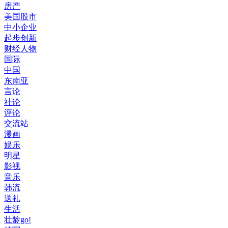
房产
美国股市
中小企业
起步创新
财经人物
国际
中国
东南亚
言论
社论
评论
交流站
漫画
娱乐
明星
影视
音乐
韩流
送礼
生活
壮龄go!