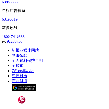
63883838
早报广告联系
63196319
新闻热线
1800-7416388
或
92288736
新报业媒体网站
网络条款
个人资料保护声明
全检索
ZShop集品店
海峡时报
商业时报