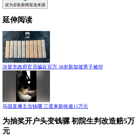
设为谷歌新闻首选来源
延伸阅读
涉冒充政府官员骗近百万 38岁新加坡男子被控
马国直播主当钱骡 三度来新收逾11万元
为抽奖开户头变钱骡 初院生判改造赔5万
元