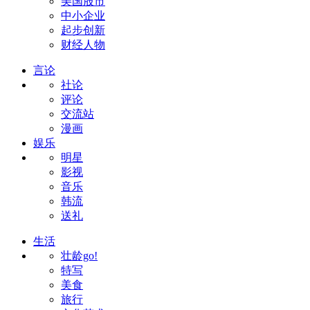
美国股市
中小企业
起步创新
财经人物
言论
社论
评论
交流站
漫画
娱乐
明星
影视
音乐
韩流
送礼
生活
壮龄go!
特写
美食
旅行