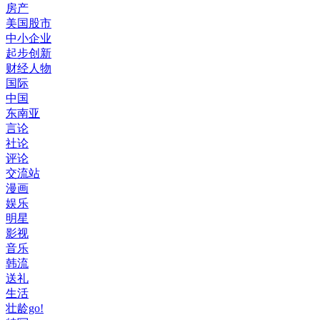
房产
美国股市
中小企业
起步创新
财经人物
国际
中国
东南亚
言论
社论
评论
交流站
漫画
娱乐
明星
影视
音乐
韩流
送礼
生活
壮龄go!