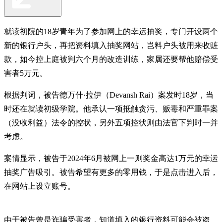
就读初院的18岁青年为了参加网上的幸运抽奖，专门开设两个
新的银行户头，再把资料填入抽奖网站，岂料户头被用来收赃
款，如今控上庭被判六个月的改造训练，家属还要帮他赔偿受
害者5万元。
根据判词，被告德万什·拉伊（Devansh Rai）案发时18岁，当
时还在就读初级学院。他承认一项抵触贪污、贩毒和严重罪案
（没收利益）法令的控状，另外五项控状则由法官下判时一并
考虑。
案情显示，被告于2024年6月被网上一则奖金高达1万元的幸运
抽奖广告吸引。被告希望有更多的零用钱，于是点击进入后，
在网站上设立账号。
由于被告曾是诈骗受害者，知道填入的银行资料可能会被盗