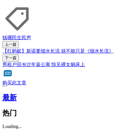
钱骡
民生民声
上一篇
【红蚂蚁】新谣要细水长流 就不能只是《细水长流》
下一篇
男租户回乡过年返公寓 惊见裸女躺床上
购买此文章
最新
热门
Loading...