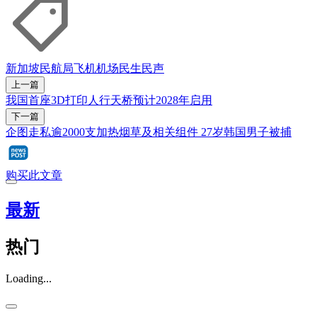
新加坡民航局
飞机
机场
民生民声
上一篇
我国首座3D打印人行天桥预计2028年启用
下一篇
企图走私逾2000支加热烟草及相关组件 27岁韩国男子被捕
购买此文章
最新
热门
Loading...