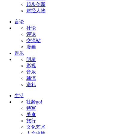
起步创新
财经人物
言论
社论
评论
交流站
漫画
娱乐
明星
影视
音乐
韩流
送礼
生活
壮龄go!
特写
美食
旅行
文化艺术
人文史地