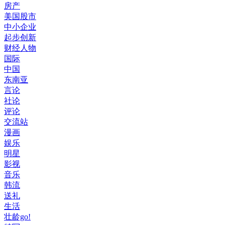
房产
美国股市
中小企业
起步创新
财经人物
国际
中国
东南亚
言论
社论
评论
交流站
漫画
娱乐
明星
影视
音乐
韩流
送礼
生活
壮龄go!