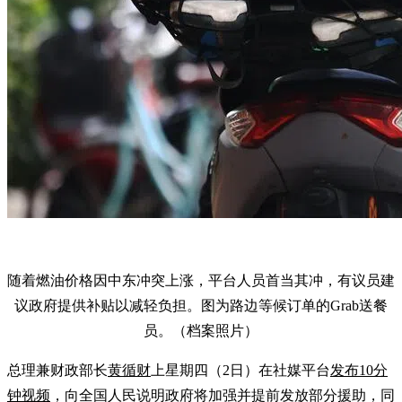
随着燃油价格因中东冲突上涨，平台人员首当其冲，有议员建
议政府提供补贴以减轻负担。图为路边等候订单的Grab送餐
员。（档案照片）
总理兼财政部长
黄循财
上星期四（2日）在社媒平台
发布10分
钟视频
，向全国人民说明政府将加强并提前发放部分援助，同