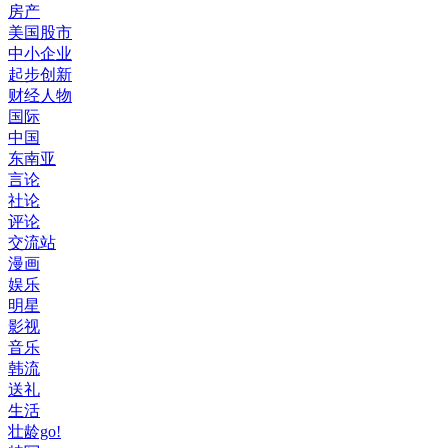
房产
美国股市
中小企业
起步创新
财经人物
国际
中国
东南亚
言论
社论
评论
交流站
漫画
娱乐
明星
影视
音乐
韩流
送礼
生活
壮龄go!