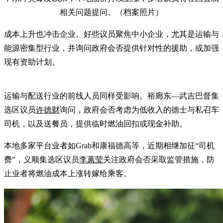
相关问题提问。（档案照片）
成本上升也冲击企业。好些议员聚焦中小企业，尤其是运输与
能源密集型行业，并询问政府会否提供针对性的援助，或加强
现有资助计划。
运输与配送行业的前线人员同样受影响。裕廊东—武吉巴督集
选区议员
许德财
询问，政府会否考虑为低收入的德士与私召车
司机，以及送餐员，提供临时燃油回扣或现金补助。
本地多家平台业者如Grab和康福德高等，近期相继加征“司机
费”，义顺集选区议员
李蕙莹
关注政府会否采取监管措施，防
止业者将燃油成本上涨转嫁给乘客。