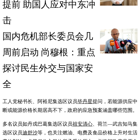
提前 助国人应对中东冲
击
国内危机部长委员会几
周前启动 尚穆根：重点
探讨民生外交与国家安
全
工人党秘书长、阿裕尼集选区议员
毕丹星
提问，若能源供应中
断或能源价格长期居高不下，政府的应急预案涵盖哪些范围。
多名议员如丹戎巴葛集选区议员
祖安清心
、荷兰—武吉知马集
选区议员
迪舒沙
等，也关注燃油、电费及食品价格上升对生活