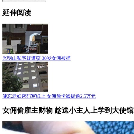
延伸阅读
光明山私宅疑遭窃 30岁女佣被捕
健忘老妇密码写纸上 女佣偷卡盗提逾2.5万元
女佣偷雇主财物 趁送小主人上学到大使馆