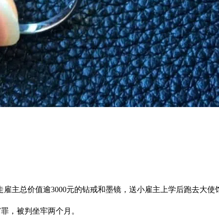
雇主总价值逾3000元的钻戒和墨镜，送小雇主上学后跑去大
项偷窃罪，被判坐牢两个月。