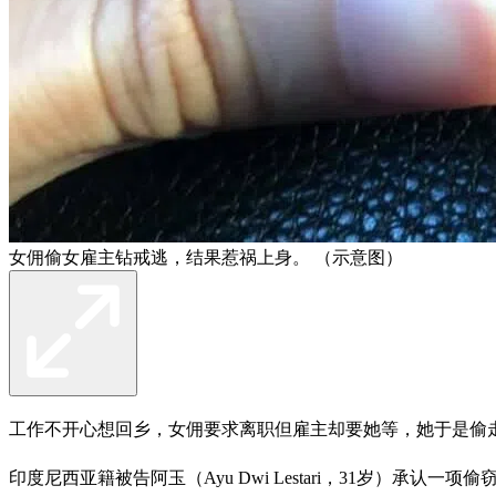
女佣偷女雇主钻戒逃，结果惹祸上身。 （示意图）
工作不开心想回乡，女佣要求离职但雇主却要她等，她于是偷走
印度尼西亚籍被告阿玉（Ayu Dwi Lestari，31岁）承认一