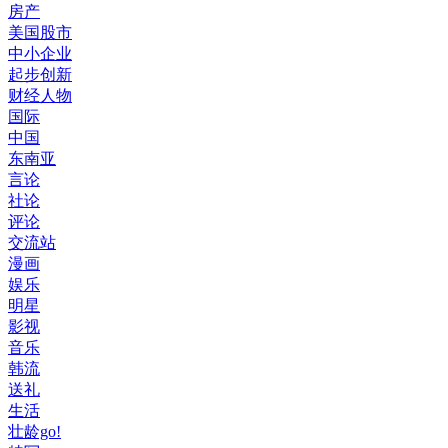
房产
美国股市
中小企业
起步创新
财经人物
国际
中国
东南亚
言论
社论
评论
交流站
漫画
娱乐
明星
影视
音乐
韩流
送礼
生活
壮龄go!