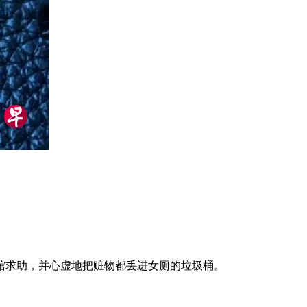
使馆求助，并心虚地把赃物都丢进女厕的垃圾桶。