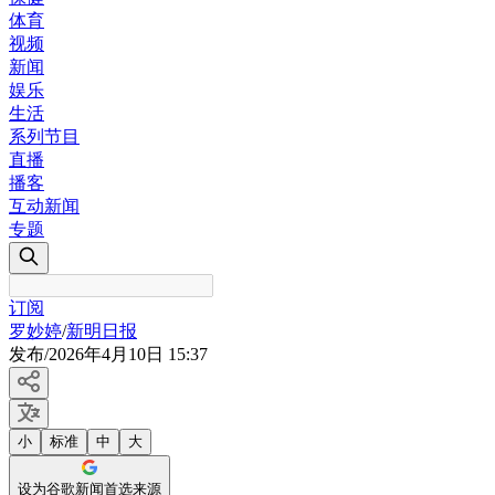
体育
视频
新闻
娱乐
生活
系列节目
直播
播客
互动新闻
专题
订阅
罗妙婷
/
新明日报
发布
/
2026年4月10日 15:37
小
标准
中
大
设为谷歌新闻首选来源