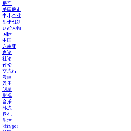
房产
美国股市
中小企业
起步创新
财经人物
国际
中国
东南亚
言论
社论
评论
交流站
漫画
娱乐
明星
影视
音乐
韩流
送礼
生活
壮龄go!