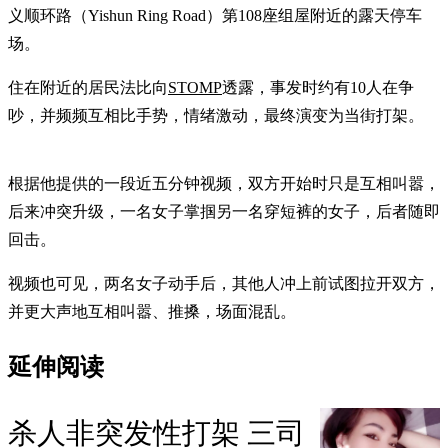
义顺环路（Yishun Ring Road）第108座组屋附近的露天停车
场。
住在附近的居民法比向
STOMP
透露，事发时约有10人在争
吵，并频频互相比手势，情绪激动，最终演变为当街打架。
根据他提供的一段近五分钟视频，双方开始时只是互相叫嚣，
后来冲突升级，一名女子掌掴另一名穿短裤的女子，后者随即
回击。
视频也可见，两名女子动手后，其他人冲上前试图拉开双方，
并更大声地互相叫嚣、推搡，场面混乱。
延伸阅读
杀人非突发性打架 三司