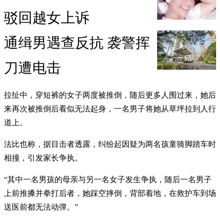
驳回越女上诉
通缉男遇查反抗 袭警挥
刀遭电击
拉扯中，穿短裤的女子两度被推倒，随后更多人围过来，她后
来再次被推倒后看似无法起身，一名男子将她从草坪拉到人行
道上。
法比也称，据目击者透露，纠纷起因疑为两名孩童骑脚踏车时
相撞，引发家长争执。
“其中一名男孩的母亲与另一名女子发生争执，随后一名男子
上前推搡并拳打后者，她踩空摔倒，背部着地，在救护车到场
送医前都无法动弹。”