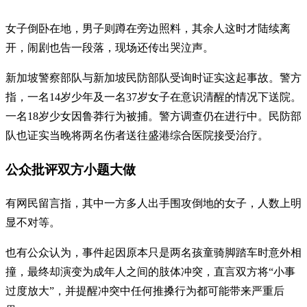
女子倒卧在地，男子则蹲在旁边照料，其余人这时才陆续离
开，闹剧也告一段落，现场还传出哭泣声。
新加坡警察部队与新加坡民防部队受询时证实这起事故。警方
指，一名14岁少年及一名37岁女子在意识清醒的情况下送院。
一名18岁少女因鲁莽行为被捕。警方调查仍在进行中。民防部
队也证实当晚将两名伤者送往盛港综合医院接受治疗。
公众批评双方小题大做
有网民留言指，其中一方多人出手围攻倒地的女子，人数上明
显不对等。
也有公众认为，事件起因原本只是两名孩童骑脚踏车时意外相
撞，最终却演变为成年人之间的肢体冲突，直言双方将“小事
过度放大”，并提醒冲突中任何推搡行为都可能带来严重后