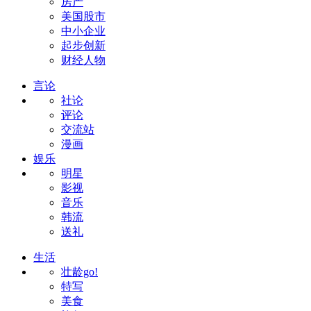
房产
美国股市
中小企业
起步创新
财经人物
言论
社论
评论
交流站
漫画
娱乐
明星
影视
音乐
韩流
送礼
生活
壮龄go!
特写
美食