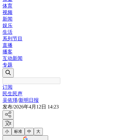
体育
视频
新闻
娱乐
生活
系列节目
直播
播客
互动新闻
专题
订阅
民生民声
吴依瑾
/
新明日报
发布
/
2026年4月12日 14:23
小
标准
中
大