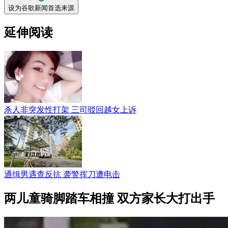
设为谷歌新闻首选来源
延伸阅读
杀人非突发性打架 三司驳回越女上诉
通缉男遇查反抗 袭警挥刀遭电击
两儿童骑脚踏车相撞 双方家长大打出手