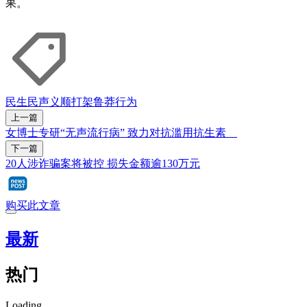
果。
民生民声
义顺
打架
鲁莽行为
上一篇
女博士专研“无声流行病” 致力对抗滥用抗生素
下一篇
20人涉诈骗案将被控 损失金额逾130万元
购买此文章
最新
热门
Loading...