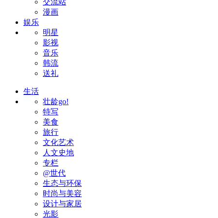
交流站
漫画
娱乐
明星
影视
音乐
韩流
送礼
生活
壮龄go!
特写
美食
旅行
文化艺术
人文史地
专栏
@世代
生态与环保
时尚与美容
设计与家居
光影