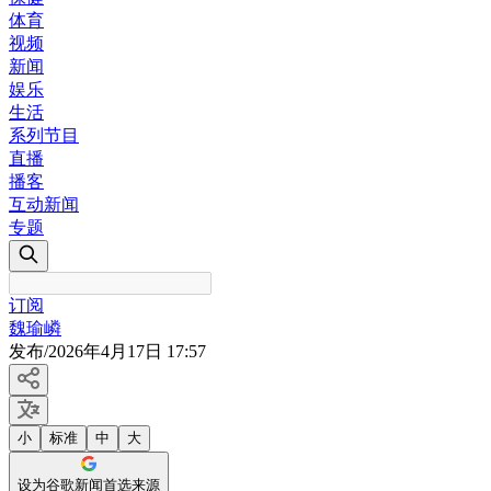
体育
视频
新闻
娱乐
生活
系列节目
直播
播客
互动新闻
专题
订阅
魏瑜嶙
发布
/
2026年4月17日 17:57
小
标准
中
大
设为谷歌新闻首选来源