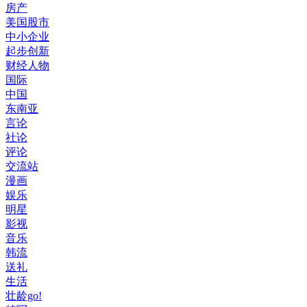
房产
美国股市
中小企业
起步创新
财经人物
国际
中国
东南亚
言论
社论
评论
交流站
漫画
娱乐
明星
影视
音乐
韩流
送礼
生活
壮龄go!