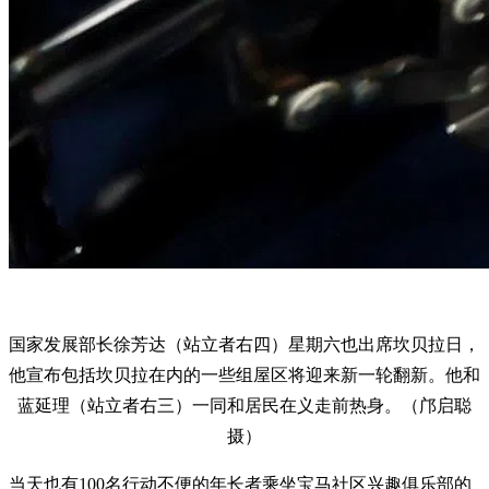
国家发展部长徐芳达（站立者右四）星期六也出席坎贝拉日，
他宣布包括坎贝拉在内的一些组屋区将迎来新一轮翻新。他和
蓝延理（站立者右三）一同和居民在义走前热身。（邝启聪
摄）
当天也有100名行动不便的年长者乘坐宝马社区兴趣俱乐部的