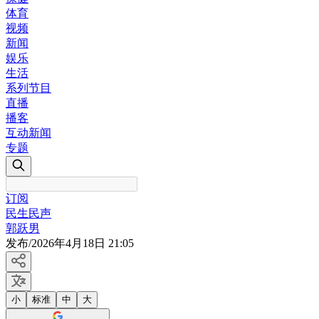
体育
视频
新闻
娱乐
生活
系列节目
直播
播客
互动新闻
专题
订阅
民生民声
郭跃男
发布
/
2026年4月18日 21:05
小
标准
中
大