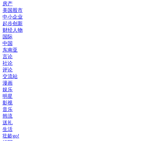
房产
美国股市
中小企业
起步创新
财经人物
国际
中国
东南亚
言论
社论
评论
交流站
漫画
娱乐
明星
影视
音乐
韩流
送礼
生活
壮龄go!