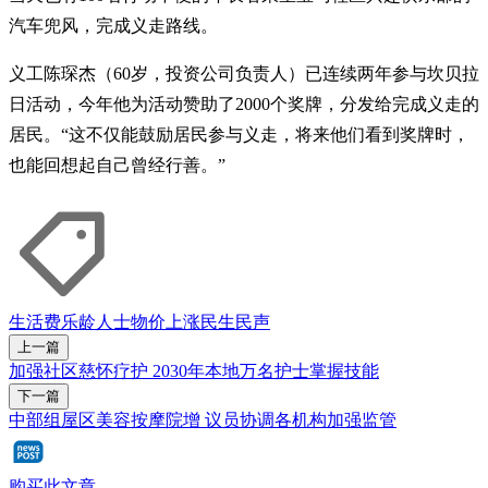
汽车兜风，完成义走路线。
义工陈琛杰（60岁，投资公司负责人）已连续两年参与坎贝拉
日活动，今年他为活动赞助了2000个奖牌，分发给完成义走的
居民。“这不仅能鼓励居民参与义走，将来他们看到奖牌时，
也能回想起自己曾经行善。”
生活费
乐龄人士
物价上涨
民生民声
上一篇
加强社区慈怀疗护 2030年本地万名护士掌握技能
下一篇
中部组屋区美容按摩院增 议员协调各机构加强监管
购买此文章