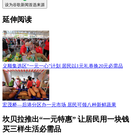
设为谷歌新闻首选来源
延伸阅读
义顺集选区“一元一心”计划 居民以1元礼券换20元必需品
宏茂桥—后港分区办一元市场 居民可领八种新鲜蔬果
坎贝拉推出“一元特惠” 让居民用一块钱
买三样生活必需品