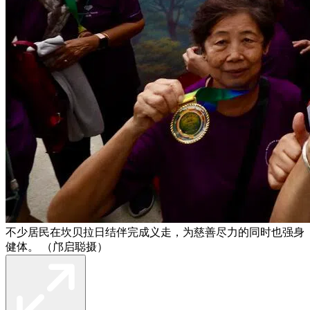
不少居民在坎贝拉日结伴完成义走，为慈善尽力的同时也强身
健体。 （邝启聪摄）