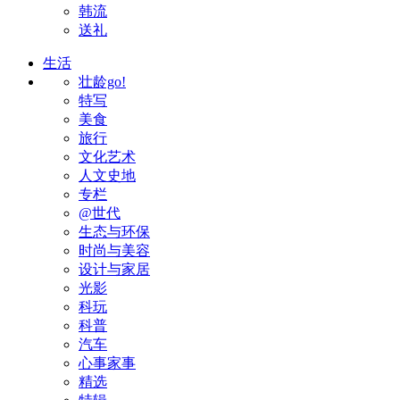
韩流
送礼
生活
壮龄go!
特写
美食
旅行
文化艺术
人文史地
专栏
@世代
生态与环保
时尚与美容
设计与家居
光影
科玩
科普
汽车
心事家事
精选