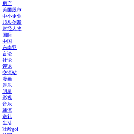
房产
美国股市
中小企业
起步创新
财经人物
国际
中国
东南亚
言论
社论
评论
交流站
漫画
娱乐
明星
影视
音乐
韩流
送礼
生活
壮龄go!