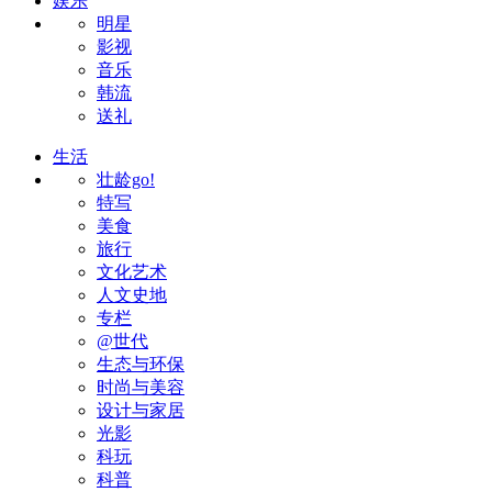
娱乐
明星
影视
音乐
韩流
送礼
生活
壮龄go!
特写
美食
旅行
文化艺术
人文史地
专栏
@世代
生态与环保
时尚与美容
设计与家居
光影
科玩
科普