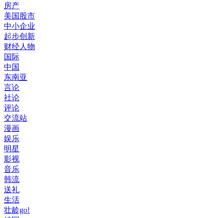
房产
美国股市
中小企业
起步创新
财经人物
国际
中国
东南亚
言论
社论
评论
交流站
漫画
娱乐
明星
影视
音乐
韩流
送礼
生活
壮龄go!