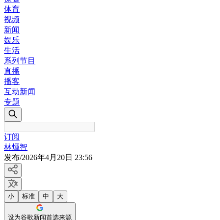
体育
视频
新闻
娱乐
生活
系列节目
直播
播客
互动新闻
专题
订阅
林煇智
发布
/
2026年4月20日 23:56
小
标准
中
大
设为谷歌新闻首选来源