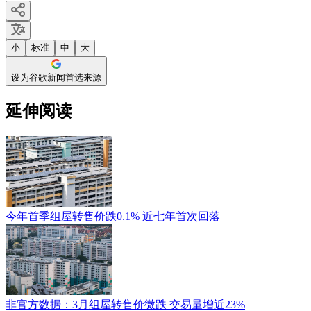
小
标准
中
大
设为谷歌新闻首选来源
延伸阅读
今年首季组屋转售价跌0.1% 近七年首次回落
非官方数据：3月组屋转售价微跌 交易量增近23%