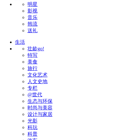
明星
影视
音乐
韩流
送礼
生活
壮龄go!
特写
美食
旅行
文化艺术
人文史地
专栏
@世代
生态与环保
时尚与美容
设计与家居
光影
科玩
科普