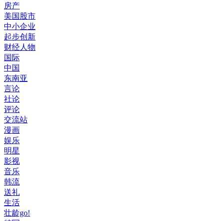
房产
美国股市
中小企业
起步创新
财经人物
国际
中国
东南亚
言论
社论
评论
交流站
漫画
娱乐
明星
影视
音乐
韩流
送礼
生活
壮龄go!