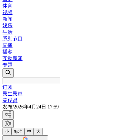
体育
视频
新闻
娱乐
生活
系列节目
直播
播客
互动新闻
专题
订阅
民生民声
黄俊贤
发布
/
2026年4月24日 17:59
小
标准
中
大