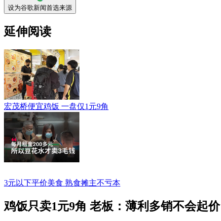
设为谷歌新闻首选来源
延伸阅读
宏茂桥便宜鸡饭 一盘仅1元9角
3元以下平价美食 熟食摊主不亏本
鸡饭只卖1元9角 老板：薄利多销不会起价