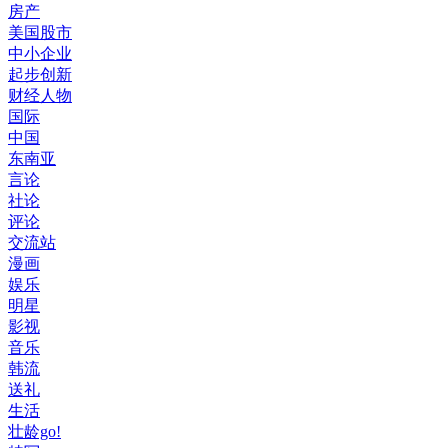
房产
美国股市
中小企业
起步创新
财经人物
国际
中国
东南亚
言论
社论
评论
交流站
漫画
娱乐
明星
影视
音乐
韩流
送礼
生活
壮龄go!