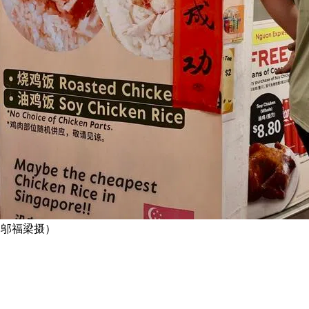
 （邬福梁摄）