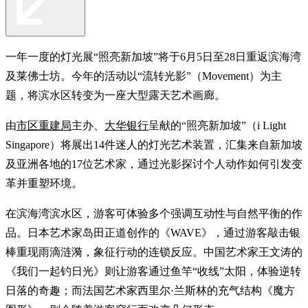
一年一度的灯光展“照亮新加坡”将于6月5日至28日重返滨海湾
及莱佛士坊。今年的活动以“流转光影”（Movement）为主
题，将滨水区转变为一座大型露天艺术画廊。
由
市区重建局
主办、
大华银行
呈献的“照亮新加坡”（i Light
Singapore）将展出14件迷人的灯光艺术装置，汇集来自新加坡
及亚洲各地的17位艺术家，通过光影探讨个人动作如何引发变
革并重塑环境。
在滨海湾滨水区，游客可体验多个强调互动性与自然平衡的作
品。日本艺术家岛田正道创作的《WAVE》，通过游客敲击银
棒重现雨滴涟漪，象征行动的连锁反应。中国艺术家王文涛的
《我们一起钓日光》则让游客通过鱼竿“收线”太阳，体验逆转
日落的奇趣；而法国艺术家西里尔·兰斯林的充气结构《魔方