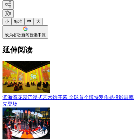
小
标准
中
大
设为谷歌新闻首选来源
延伸阅读
滨海湾花园沉浸式艺术馆开幕 全球首个博特罗作品投影展率
先登场