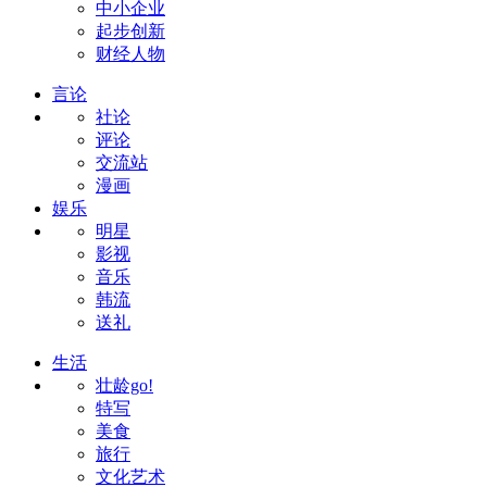
中小企业
起步创新
财经人物
言论
社论
评论
交流站
漫画
娱乐
明星
影视
音乐
韩流
送礼
生活
壮龄go!
特写
美食
旅行
文化艺术