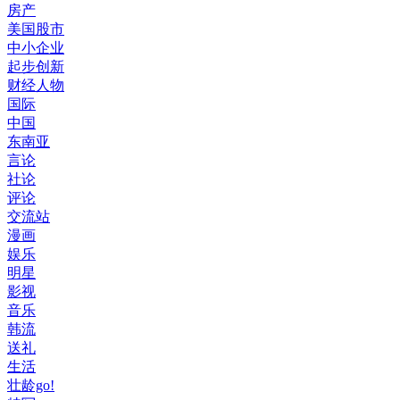
房产
美国股市
中小企业
起步创新
财经人物
国际
中国
东南亚
言论
社论
评论
交流站
漫画
娱乐
明星
影视
音乐
韩流
送礼
生活
壮龄go!