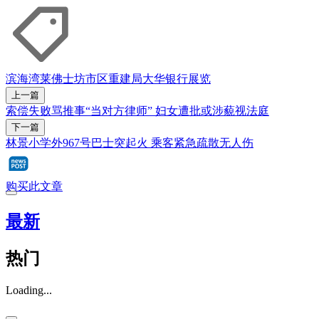
滨海湾
莱佛士坊
市区重建局
大华银行
展览
上一篇
索偿失败骂推事“当对方律师” 妇女遭批或涉藐视法庭
下一篇
林景小学外967号巴士突起火 乘客紧急疏散无人伤
购买此文章
最新
热门
Loading...