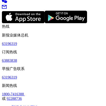
热线
新报业媒体总机
63196319
订阅热线
63883838
早报广告联系
63196319
新闻热线
1800-7416388
或
92288736