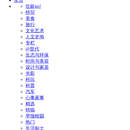
生活
壮龄go!
特写
美食
旅行
文化艺术
人文史地
专栏
@世代
生态与环保
时尚与美容
设计与家居
光影
科玩
科普
汽车
心事家事
精选
特辑
早报校园
热门
生活贴士