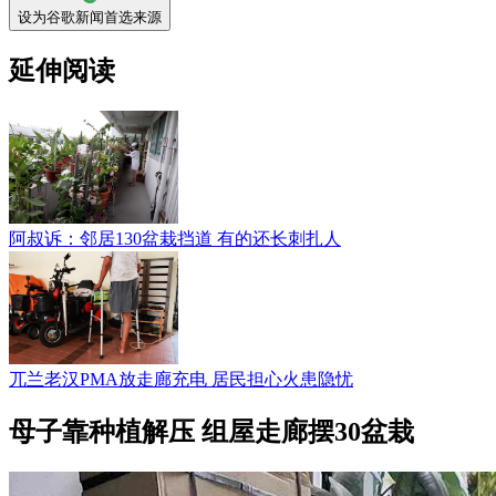
设为谷歌新闻首选来源
延伸阅读
阿叔诉：邻居130盆栽挡道 有的还长刺扎人
兀兰老汉PMA放走廊充电 居民担心火患隐忧
母子靠种植解压 组屋走廊摆30盆栽