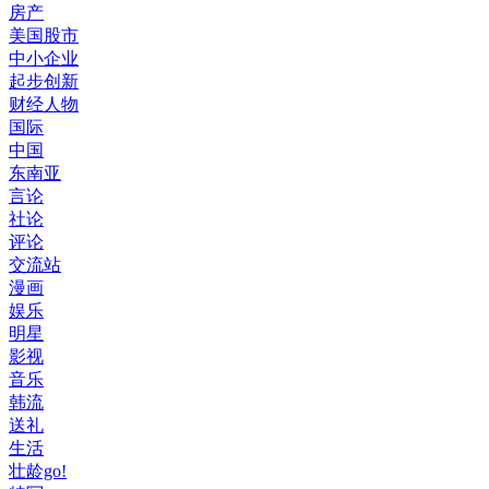
房产
美国股市
中小企业
起步创新
财经人物
国际
中国
东南亚
言论
社论
评论
交流站
漫画
娱乐
明星
影视
音乐
韩流
送礼
生活
壮龄go!