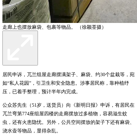
走廊上也摆放麻袋、包裹等物品。 （徐颖荃摄）
居民申诉，兀兰组屋走廊摆满架子、麻袋、约30个盆栽等，宛
如“私人花园”，引卫生和安全隐患。涉事居民称，靠种植纾
压，已着手整理，预计半年内完成。
公众苏先生（51岁，送货员）向《新明日报》申诉，有居民在
兀兰弯第774座组屋四楼的走廊摆放过多植物，容易滋生蚊
虫，还有火患隐忧。另外，公共空间摆放的架子下还有麻袋、
浇水壶等物品，显得杂乱。