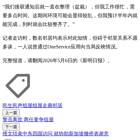
“我们接获通知后就一直在整理（盆栽），但我工作很忙，需
要多点时间。这期间环境可能会显得较乱，但我预计半年内就
能完成，到时就会比较整齐了。”
记者走访时，数名邻居均表示对此知情，但碍于邻里关系不愿
多谈，一人说曾通过OneService应用向当局反映情况。
完整报道，请翻阅2026年5月6日的《新明日报》。
民生民声
组屋
组屋走廊
邻居
上一篇
警员离世 两任妻争组屋
下一篇
维文结束中东四国访问 就协助新加坡撤侨表谢意