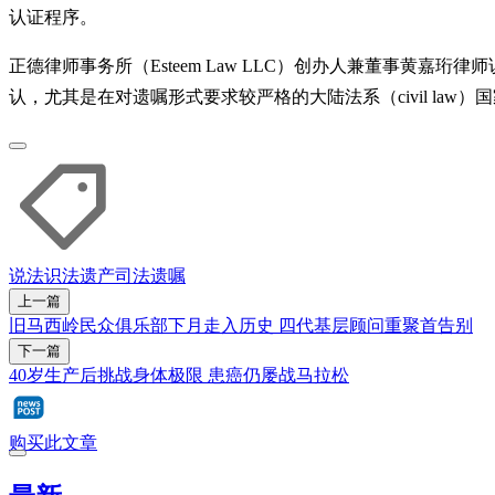
认证程序。
正德律师事务所（Esteem Law LLC）创办人兼董事
认，尤其是在对遗嘱形式要求较严格的大陆法系（civil law）
说法识法
遗产
司法
遗嘱
上一篇
旧马西岭民众俱乐部下月走入历史 四代基层顾问重聚首告别
下一篇
40岁生产后挑战身体极限 患癌仍屡战马拉松
购买此文章