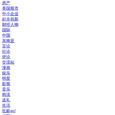
房产
美国股市
中小企业
起步创新
财经人物
国际
中国
东南亚
言论
社论
评论
交流站
漫画
娱乐
明星
影视
音乐
韩流
送礼
生活
壮龄go!