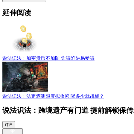
延伸阅读
说法识法：加密货币不加防 诈骗陷阱易受骗
说法识法：法定酒测限度拟收紧 喝多少就超标？
说法识法：跨境遗产有门道 提前解锁保传
订户