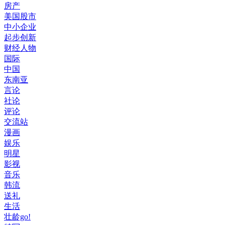
房产
美国股市
中小企业
起步创新
财经人物
国际
中国
东南亚
言论
社论
评论
交流站
漫画
娱乐
明星
影视
音乐
韩流
送礼
生活
壮龄go!