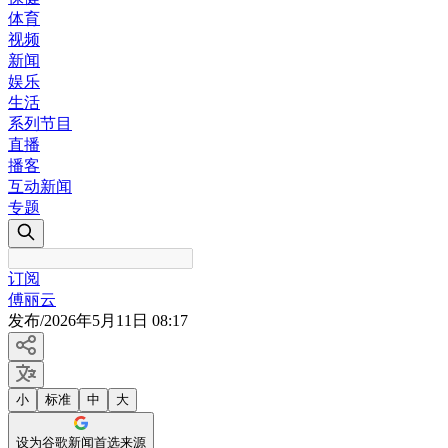
体育
视频
新闻
娱乐
生活
系列节目
直播
播客
互动新闻
专题
订阅
傅丽云
发布
/
2026年5月11日 08:17
小
标准
中
大
设为谷歌新闻首选来源