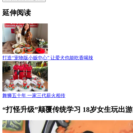
延伸阅读
打造“宠物版小贩中心” 让爱犬也能吃香喝辣
舞狮五十年 一家三代薪火相传
“打怪升级”颠覆传统学习 18岁女生玩出