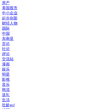
房产
美国股市
中小企业
起步创新
财经人物
国际
中国
东南亚
言论
社论
评论
交流站
漫画
娱乐
明星
影视
音乐
韩流
送礼
生活
壮龄go!