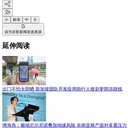
小
标准
中
大
设为谷歌新闻首选来源
延伸阅读
出门不怕太阳晒 新加坡团队开发应用助行人规划更阴凉路线
傅海燕：极端厄尔尼诺叠加地缘风险 东南亚粮产面对多重压力